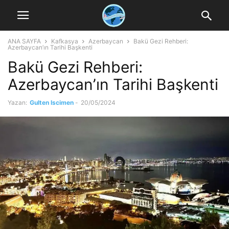
ANA SAYFA
Kafkasya
Azerbaycan
Bakü Gezi Rehberi:
Azerbaycan’ın Tarihi Başkenti
Bakü Gezi Rehberi:
Azerbaycan’ın Tarihi Başkenti
Yazan:
Gulten Iscimen
-
20/05/2024