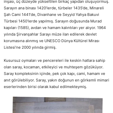
inşası, üç düzeyde yükseltilen birkaç yapıdan oluşuyormuş.
Sarayın ana binası 1420’lerde, türbeler 1435’de, Minareli
Şah Cami 1441’de, Divanhane ve Seyyid Yahya Bakuvi
Türbesi 1450’lerde yapılmış. Sarayın doğusunda Murad
kapıları (1585), avdan ve hamam kalıntıları yer alıyor. 1964
yılında Şirvanşahlar Sarayı müze ilan edilerek devlet
korumasına alınmış ve UNESCO Dünya Kültürel Mirası
Listesi’ne 2000 yılında girmiş.
Kusursuz oymaları ve pencereleri ile keskin hatlara sahip
olan saray, kocaman, etkileyici ve muhteşem gözüküyor.
Saray kompleksinin içinde, pek çok kapı, cami, hamam ve
anıt görülebiliyor. Saray, yakın doğunun en görkemli mimari
eserlerinden birisi olarak kabul edilmekteymiş.