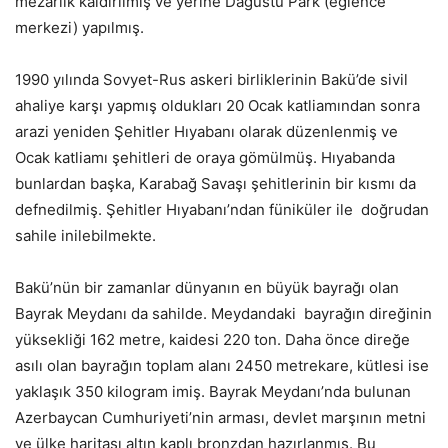
mezarlık kaldırılmış ve yerine Dağüstü Park (eğlence
merkezi) yapılmış.
1990 yılında Sovyet-Rus askeri birliklerinin Bakü’de sivil
ahaliye karşı yapmış oldukları 20 Ocak katliamından sonra
arazi yeniden Şehitler Hıyabanı olarak düzenlenmiş ve
Ocak katliamı şehitleri de oraya gömülmüş. Hıyabanda
bunlardan başka, Karabağ Savaşı şehitlerinin bir kısmı da
defnedilmiş.
Şehitler Hıyabanı’ndan füniküler ile doğrudan
sahile inilebilmekte.
Bakü’nün bir zamanlar dünyanın en büyük bayrağı olan
Bayrak Meydanı da sahilde. Meydandaki bayrağın direğinin
yüksekliği 162 metre, kaidesi 220 ton. Daha önce direğe
asılı olan bayrağın toplam alanı 2450 metrekare, kütlesi ise
yaklaşık 350 kilogram imiş. Bayrak Meydanı’nda bulunan
Azerbaycan Cumhuriyeti’nin arması, devlet marşının metni
ve ülke haritası altın kaplı bronzdan hazırlanmış. Bu