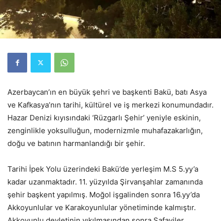
Azerbaycan’ın en büyük şehri ve başkenti Bakü, batı Asya
ve Kafkasya’nın tarihi, kültürel ve iş merkezi konumundadır.
Hazar Denizi kıyısındaki ‘Rüzgarlı Şehir’ yeniyle eskinin,
zenginlikle yoksulluğun, modernizmle muhafazakarlığın,
doğu ve batının harmanlandığı bir şehir.
Tarihi İpek Yolu üzerindeki Bakü’de yerleşim M.S 5.yy’a
kadar uzanmaktadır. 11. yüzyılda Şirvanşahlar zamanında
şehir başkent yapılmış. Moğol işgalinden sonra 16.yy’da
Akkoyunlular ve Karakoyunlular yönetiminde kalmıştır.
Akkoyunlu devletinin yıkılmasından sonra Safaviler