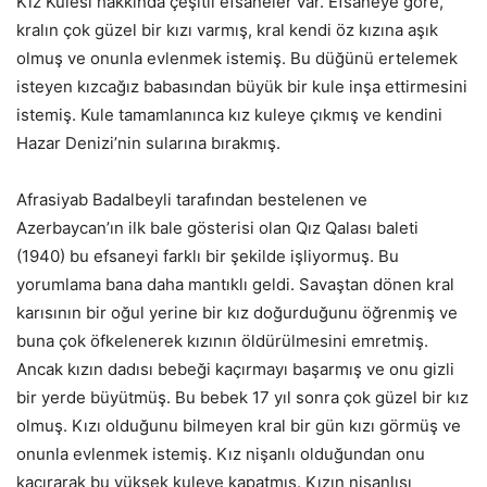
Kız Kulesi hakkında çeşitli efsaneler var. Efsaneye göre,
kralın çok güzel bir kızı varmış, kral kendi öz kızına aşık
olmuş ve onunla evlenmek istemiş. Bu düğünü ertelemek
isteyen kızcağız babasından büyük bir kule inşa ettirmesini
istemiş. Kule tamamlanınca kız kuleye çıkmış ve kendini
Hazar Denizi’nin sularına bırakmış.
Afrasiyab Badalbeyli tarafından bestelenen ve
Azerbaycan’ın ilk bale gösterisi olan Qız Qalası baleti
(1940) bu efsaneyi farklı bir şekilde işliyormuş. Bu
yorumlama bana daha mantıklı geldi. Savaştan dönen kral
karısının bir oğul yerine bir kız doğurduğunu öğrenmiş ve
buna çok öfkelenerek kızının öldürülmesini emretmiş.
Ancak kızın dadısı bebeği kaçırmayı başarmış ve onu gizli
bir yerde büyütmüş. Bu bebek 17 yıl sonra çok güzel bir kız
olmuş. Kızı olduğunu bilmeyen kral bir gün kızı görmüş ve
onunla evlenmek istemiş. Kız nişanlı olduğundan onu
kaçırarak bu yüksek kuleye kapatmış. Kızın nişanlısı