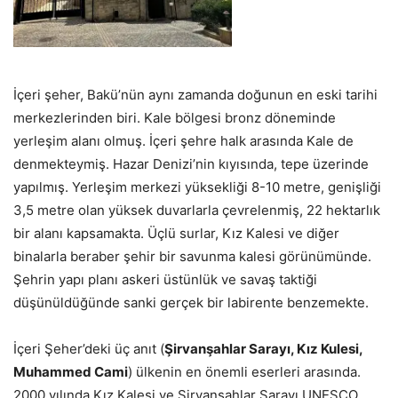
İçeri şeher, Bakü’nün aynı zamanda doğunun en eski tarihi
merkezlerinden biri. Kale bölgesi bronz döneminde
yerleşim alanı olmuş. İçeri şehre halk arasında Kale de
denmekteymiş. Hazar Denizi’nin kıyısında, tepe üzerinde
yapılmış. Yerleşim merkezi yüksekliği 8-10 metre, genişliği
3,5 metre olan yüksek duvarlarla çevrelenmiş, 22 hektarlık
bir alanı kapsamakta. Üçlü surlar, Kız Kalesi ve diğer
binalarla beraber şehir bir savunma kalesi görünümünde.
Şehrin yapı planı askeri üstünlük ve savaş taktiği
düşünüldüğünde sanki gerçek bir labirente benzemekte.
İçeri Şeher’deki üç anıt (
Şirvanşahlar Sarayı, Kız Kulesi,
Muhammed Cami
) ülkenin en önemli eserleri arasında.
2000 yılında Kız Kalesi ve Şirvanşahlar Sarayı UNESCO