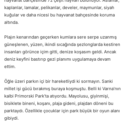
hayvanat bahçesinde 72 çeşit hayvan bulunuyor. Aslanlar,
kaplanlar, lamalar, pelikanlar, develer, maymunlar, siyah
kuğular ve daha nicesi bu hayvanat bahçesinde koruma
altında.
Plajın kenarından geçerken kumlara sere serpe uzanmış
güneşlenen, yüzen, ikindi sıcağında şezlonglarda kestiren
insanları görünce içim gitti, denize koşasım geldi. Ancak
deniz keyfini bastırıp gezi planımı uygulamaya devam
ettim.
Öğle üzeri parkın içi bir hareketliydi ki sormayın. Sanki
millet işi gücü bırakmış buraya koşmuştu. Belli ki Varna’nın
kalbi Primorski Park’ta atıyordu. Mayolusu, giyinmişi,
bisiklete bineni, koşanı, plaja gideni, plajdan döneni bu
parktaydı. Özellikle çocuklar için park büyük bir oyun alanı
gibiydi.