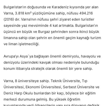
Bulgaristan’ın doğusunda ve Karadeniz kıyısında yer alan
Varna, 3.818 km² yüzölçümüne sahip, nüfusu 494.216
(2016) dır. Varna’nın nüfusu şehri ziyaret eden turistler
sayesinde yaz mevsiminde 4 kat artmakta. Bulgaristan’ın
üçüncü en büyük ve Burgaz şehrinden sonra ikinci büyük
limanına sahip olan şehrin en önemli geçim kaynağı turizm
ve liman işletmeciliği.
Avrupa’yı Asya`ya bağlayan önemli demiryolu, havayolu ve
denizyolu üzerindeki kavşak olması nedeniyle bulunduğu
konum itibarıyla stratejik olarak önemli bir yere sahip.
Varna, 8 üniversiteye sahip. Teknik Üniversite, Tıp
Üniversitesi, Ekonomi Üniversitesi, Serbest Üniversite ve
Deniz Harp Okulu bunlardan bir kaçı, böylece bir eğitim
merkezi durumuna gelmiş. Bu yüksek öğretim
kurumlarında yerli öğrencilerin yanı sıra dünyanın değişik