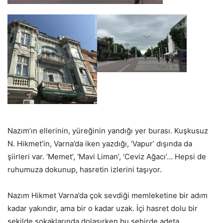
Nazım’ın ellerinin, yüreğinin yandığı yer burası. Kuşkusuz
N. Hikmet’in, Varna’da iken yazdığı, ‘Vapur’ dışında da
şiirleri var. ‘Memet’, ‘Mavi Liman’, ‘Ceviz Ağacı’… Hepsi de
ruhumuza dokunup, hasretin izlerini taşıyor.
Nazım Hikmet Varna’da çok sevdiği memleketine bir adım
kadar yakındır, ama bir o kadar uzak. İçi hasret dolu bir
şekilde sokaklarında dolaşırken bu şehirde adeta