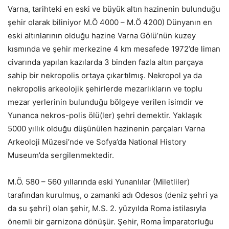
Varna, tarihteki en eski ve büyük altın hazinenin bulunduğu
şehir olarak biliniyor M.Ö 4000 – M.Ö 4200) Dünyanın en
eski altınlarının olduğu hazine Varna Gölü’nün kuzey
kısmında ve şehir merkezine 4 km mesafede 1972’de liman
civarında yapılan kazılarda 3 binden fazla altın parçaya
sahip bir nekropolis ortaya çıkartılmış. Nekropol ya da
nekropolis arkeolojik şehirlerde mezarlıkların ve toplu
mezar yerlerinin bulunduğu bölgeye verilen isimdir ve
Yunanca nekros-polis ölü(ler) şehri demektir. Yaklaşık
5000 yıllık olduğu düşünülen hazinenin parçaları Varna
Arkeoloji Müzesi’nde ve Sofya’da National History
Museum’da sergilenmektedir.
M.Ö. 580 – 560 yıllarında eski Yunanlılar (Miletliler)
tarafından kurulmuş, o zamanki adı Odesos (deniz şehri ya
da su şehri) olan şehir, M.S. 2. yüzyılda Roma istilasıyla
önemli bir garnizona dönüşür. Şehir, Roma İmparatorluğu