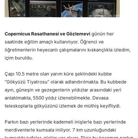
Copernicus Rasathanesi ve Gözlemevi
günün her
saatinde eğitim amaçlı kullanılıyor. Öğrenci ve
öğretmenlerin heyecanlı çalışmalarını kıskançlıkla izledim,
içim buruldu.
Çapı 10.5 metre olan yarım küre şeklindeki kubbe
“Gökyüzü Tiyatrosu” olarak adlandırılmakta. Bu kubbede
ayın, güneşin ve gezegenlerin yıldızlar arasındaki yeri
anlatılmakta, 5500 yıldız izlenebilmekte. Devasa
teleskoplarla gökyüzünü izlemek de müthiş keyifliydi.
Parkın bazı yerlerinde kademeli inişlerle bazı yerlerinde
merdivenlerle kumsala iniliyor. 7 km uzunluğundaki
kumsalda kafeler, plajlar yer alıyor. Plaja bu kocaman parkın