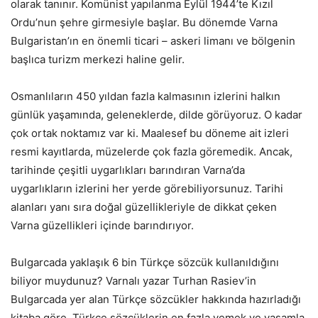
olarak tanınır. Komünist yapılanma Eylül 1944’te Kızıl
Ordu’nun şehre girmesiyle başlar. Bu dönemde Varna
Bulgaristan’ın en önemli ticari – askeri limanı ve bölgenin
başlıca turizm merkezi haline gelir.
Osmanlıların 450 yıldan fazla kalmasının izlerini halkın
günlük yaşamında, geleneklerde, dilde görüyoruz. O kadar
çok ortak noktamız var ki. Maalesef bu döneme ait izleri
resmi kayıtlarda, müzelerde çok fazla göremedik. Ancak,
tarihinde çeşitli uygarlıkları barındıran Varna’da
uygarlıkların izlerini her yerde görebiliyorsunuz. Tarihi
alanları yanı sıra doğal güzellikleriyle de dikkat çeken
Varna güzellikleri içinde barındırıyor.
Bulgarcada yaklaşık 6 bin Türkçe sözcük kullanıldığını
biliyor muydunuz? Varnalı yazar Turhan Rasiev’in
Bulgarcada yer alan Türkçe sözcükler hakkında hazırladığı
kitaba göre, Türkçe sözcüklerin en fazla yemek ve yaşamla