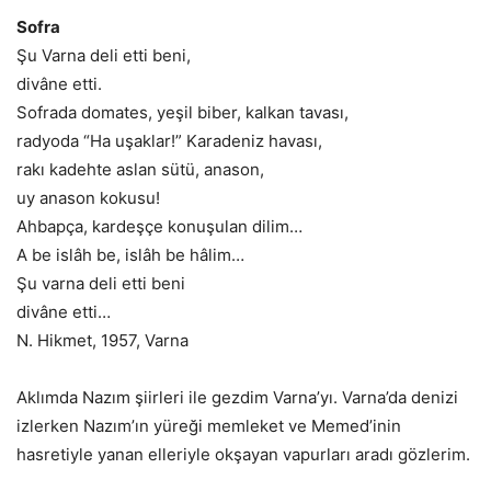
Sofra
Şu Varna deli etti beni,
divâne etti.
Sofrada domates, yeşil biber, kalkan tavası,
radyoda “Ha uşaklar!” Karadeniz havası,
rakı kadehte aslan sütü, anason,
uy anason kokusu!
Ahbapça, kardeşçe konuşulan dilim…
A be islâh be, islâh be hâlim…
Şu varna deli etti beni
divâne etti…
N. Hikmet, 1957, Varna
Aklımda Nazım şiirleri ile gezdim Varna’yı. Varna’da denizi
izlerken Nazım’ın yüreği memleket ve Memed’inin
hasretiyle yanan elleriyle okşayan vapurları aradı gözlerim.