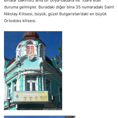
Binalar bakımsız ama bir boya-badana ile “idare eder”
duruma gelmişler. Buradaki diğer bina 35 numaradaki Saint
Nikolay Kilisesi, büyük, güzel Bulgaristan’daki en büyük
Ortodoks kilisesi.