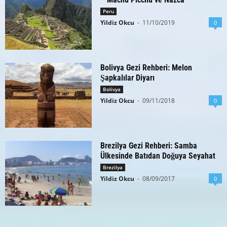
Peru
Yildiz Okcu
-
11/10/2019
0
Bolivya Gezi Rehberi: Melon
Şapkalılar Diyarı
Bolivya
Yildiz Okcu
-
09/11/2018
0
Brezilya Gezi Rehberi: Samba
Ülkesinde Batıdan Doğuya Seyahat
Brezilya
Yildiz Okcu
-
08/09/2017
0