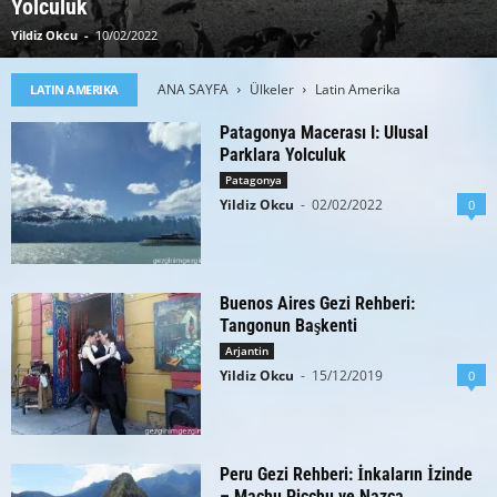
Yolculuk
Yildiz Okcu
-
10/02/2022
ANA SAYFA
Ülkeler
Latin Amerika
LATIN AMERIKA
Patagonya Macerası I: Ulusal
Parklara Yolculuk
Patagonya
Yildiz Okcu
-
02/02/2022
0
Buenos Aires Gezi Rehberi:
Tangonun Başkenti
Arjantin
Yildiz Okcu
-
15/12/2019
0
Peru Gezi Rehberi: İnkaların İzinde
– Machu Picchu ve Nazca