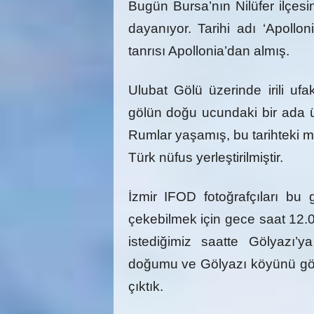
Bugün Bursa’nın Nilüfer ilçesi
dayanıyor. Tarihi adı ‘Apollon
tanrısı Apollonia’dan almış.
Ulubat Gölü üzerinde irili uf
gölün doğu ucundaki bir ada ü
Rumlar yaşamış, bu tarihteki m
Türk nüfus yerleştirilmiştir.
İzmir IFOD fotoğrafçıları bu
çekebilmek için gece saat 12.0
istediğimiz saatte Gölyazı’y
doğumu ve Gölyazı köyünü gör
çıktık.