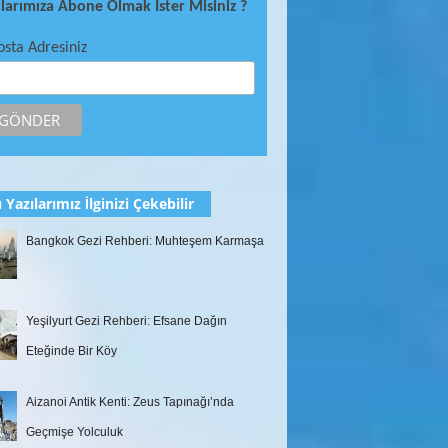
ılarımıza Abone Olmak İster Misiniz ?
osta Adresiniz
 Yazılarımız İlginizi Çekebilir
Bangkok Gezi Rehberi: Muhteşem Karmaşa
Yeşilyurt Gezi Rehberi: Efsane Dağın
Eteğinde Bir Köy
Aizanoi Antik Kenti: Zeus Tapınağı’nda
Geçmişe Yolculuk