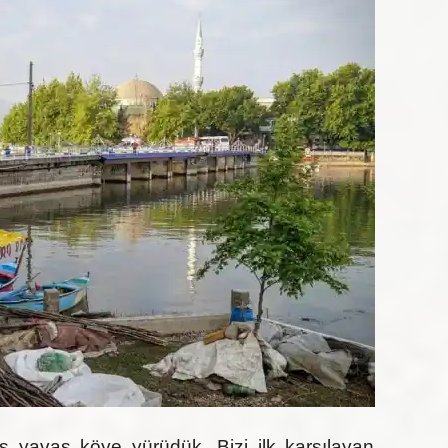
ş yavaş köye yürüdük. Bizi ilk karşılayan