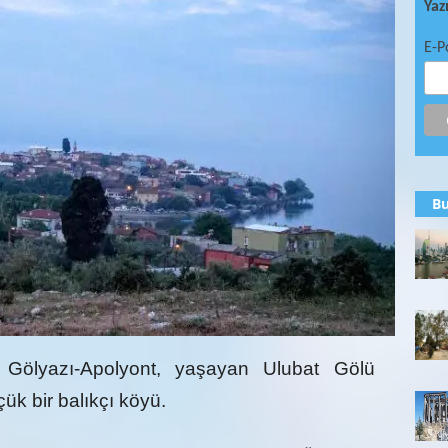
Yaz
E-P
Bu
le Gölyazı-Apolyont, yaşayan Ulubat Gölü
ük bir balıkçı köyü.