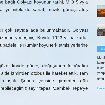
ne bağlı Gölyazı köyünün tarihi,
M.Ö 5.yy’a
ia’ yı mitolojide sanat, müzik, güneş, ateş
aklı çok sayıda ada bulunmaktadır. Gölyazı
zerine yerleşmiş. Köyde 1923 yılına kadar
übadele ile Rumlar köyü terk etmiş yerlerine
Bi
Merak
kültü
 güzel köyde güneş doğuşunun fotoğrafını
kilom
0 de İzmir’den otobüs ile hareket ettik. Tam
yazıp
gezgi
a ulaştık. Şehrin içerisine girmeden gün
ebileceğimiz seyir tepesi ‘Zambak Tepe’ye
Dev