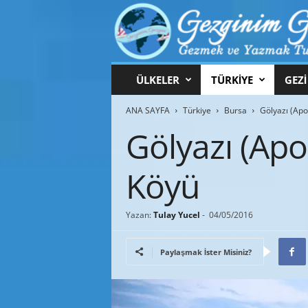
G
ÜLKELER
TÜRKİYE
GEZİ
e
z
ANA SAYFA
Türkiye
Bursa
Gölyazı (Apo
g
i
Gölyazı (Apo
n
i
Köyü
m
G
e
z
Yazan:
Tulay Yucel
-
04/05/2016
g
i
Paylaşmak İster Misiniz?
n