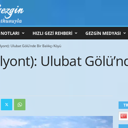
 NOTLARI
HIZLI GEZİ REHBERİ
GEZGİN MEDYASI
lyont): Ulubat Gölü’nde Bir Balıkçı Köyü
lyont): Ulubat Gölü’nd
T