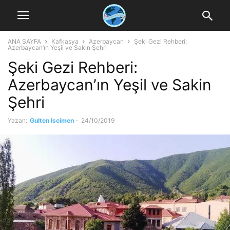
ANA SAYFA
Kafkasya
Azerbaycan
Şeki Gezi Rehberi:
Azerbaycan’ın Yeşil ve Sakin Şehri
Şeki Gezi Rehberi:
Azerbaycan’ın Yeşil ve Sakin
Şehri
Yazan:
Gulten Iscimen
-
24/10/2019