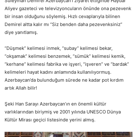
Süleyman Demirel Azerbaycan’ı ziyaret ettiğinde Haydar
Aliyev gazeteci ve televizyoncuların önünde ona pezevenk
bir insan olduğunu söylemiş. Hızlı cevaplarıyla bilinen
Demirel altta kalır mı “Siz benden daha pezevenksiniz”
diye yanıtlamış.
“Düşmek” kelimesi inmek, “subay” kelimesi bekar,
“okşamak” kelimesi benzemek, “sümük” kelimesi kemik,
“kerhane” kelimesi fabrika ve işyeri, “işveren” ve “bardak”
kelimeleri hayat kadını anlamında kullanılıyormuş.
Azerbaycan’da bulunduğum sürede ne kadar pot kırdım
artık Allah bilir!
Şeki Han Sarayı Azerbaycan’ın en önemli kültür
varlıklarından biriymiş ve 2001 yılında UNESCO Dünya
Kültür Mirası geçici listesinde yerini almış.