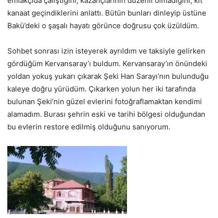
emlakçıda çalıştığını, kazançlarının düzenli olmadığını, kıt
kanaat geçindiklerini anlattı. Bütün bunları dinleyip üstüne
Bakü’deki o şaşalı hayatı görünce doğrusu çok üzüldüm.
Sohbet sonrası izin isteyerek ayrıldım ve taksiyle gelirken
gördüğüm Kervansaray’ı buldum. Kervansaray’ın önündeki
yoldan yokuş yukarı çıkarak Şeki Han Sarayı’nın bulunduğu
kaleye doğru yürüdüm. Çıkarken yolun her iki tarafında
bulunan Şeki’nin güzel evlerini fotoğraflamaktan kendimi
alamadım. Burası şehrin eski ve tarihi bölgesi olduğundan
bu evlerin restore edilmiş olduğunu sanıyorum.