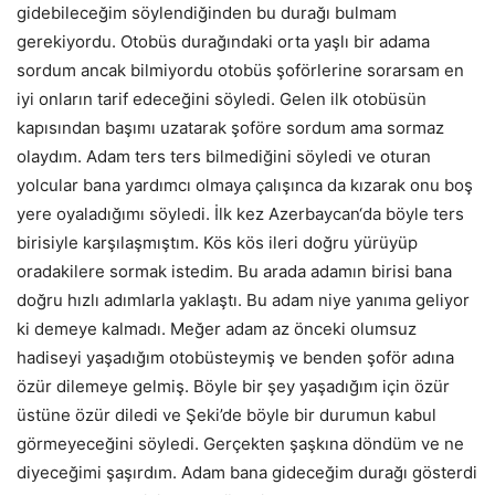
gidebileceğim söylendiğinden bu durağı bulmam
gerekiyordu. Otobüs durağındaki orta yaşlı bir adama
sordum ancak bilmiyordu otobüs şoförlerine sorarsam en
iyi onların tarif edeceğini söyledi. Gelen ilk otobüsün
kapısından başımı uzatarak şoföre sordum ama sormaz
olaydım. Adam ters ters bilmediğini söyledi ve oturan
yolcular bana yardımcı olmaya çalışınca da kızarak onu boş
yere oyaladığımı söyledi. İlk kez Azerbaycan‘da böyle ters
birisiyle karşılaşmıştım. Kös kös ileri doğru yürüyüp
oradakilere sormak istedim. Bu arada adamın birisi bana
doğru hızlı adımlarla yaklaştı. Bu adam niye yanıma geliyor
ki demeye kalmadı. Meğer adam az önceki olumsuz
hadiseyi yaşadığım otobüsteymiş ve benden şoför adına
özür dilemeye gelmiş. Böyle bir şey yaşadığım için özür
üstüne özür diledi ve Şeki’de böyle bir durumun kabul
görmeyeceğini söyledi. Gerçekten şaşkına döndüm ve ne
diyeceğimi şaşırdım. Adam bana gideceğim durağı gösterdi