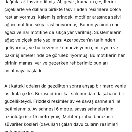
dağıtılarak tasvir edilmiş. At, geyik, kumarın çeşitlerini
çiçeklerle ve dallarla birlikte tasvir eden resimlere bolca
rastlanıyormuş. Kalem işlerindeki motifler arasında selvi
ağacı motifine sıkça rastlanıyormuş. Bunun yanında nar
ağacı ve nar motifine de sıkça yer verilmiş. Süslemelerin
ağaç ve çiçeklerle yapılması Azerbaycan’ın tarihinden
geliyormuş ve bu bezeme kompozisyonu çini, oyma ve
bakır işlemelerinde de görülebiliyormuş. Bu motiflerin her
birinin manası var ve gezerken rehberimiz bunları
anlatmaya başladı.
Alt kattaki odaları da gezdikten sonra ahşap bir merdivenle
üst kata çıktık. Burası birinci kat salonundan da şahane bir
güzellikteydi. Frizdeki resimler av ve savaş sahneleri ile
betimlenmiş. Av sahnesi 6 metre, savaş sahnelerinin
uzunluğu ise 15 metreymiş. Mehter grubu, borazanlı
süvariler kösleri (davulları) çalan davulcuların resimleri
bulunuyormuş.