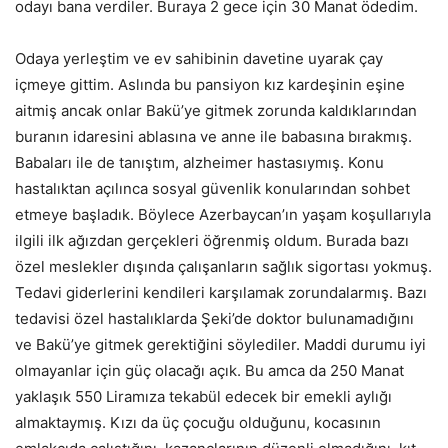
odayı bana verdiler. Buraya 2 gece için 30 Manat ödedim.
Odaya yerleştim ve ev sahibinin davetine uyarak çay
içmeye gittim. Aslında bu pansiyon kız kardeşinin eşine
aitmiş ancak onlar Bakü’ye gitmek zorunda kaldıklarından
buranın idaresini ablasına ve anne ile babasına bırakmış.
Babaları ile de tanıştım, alzheimer hastasıymış. Konu
hastalıktan açılınca sosyal güvenlik konularından sohbet
etmeye başladık. Böylece Azerbaycan’ın yaşam koşullarıyla
ilgili ilk ağızdan gerçekleri öğrenmiş oldum. Burada bazı
özel meslekler dışında çalışanların sağlık sigortası yokmuş.
Tedavi giderlerini kendileri karşılamak zorundalarmış. Bazı
tedavisi özel hastalıklarda Şeki’de doktor bulunamadığını
ve Bakü’ye gitmek gerektiğini söylediler. Maddi durumu iyi
olmayanlar için güç olacağı açık. Bu amca da 250 Manat
yaklaşık 550 Liramıza tekabül edecek bir emekli aylığı
almaktaymış. Kızı da üç çocuğu olduğunu, kocasının