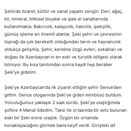
Şehirde ticaret, kültür ve sanat yaşamı zengin. Deri, ağaç,
kil, mineral, bitkisel boyalar ve ipek el sanatlarında
kullanılmakta. Bakırcılık, kalaycılık, halıcılık, ipekçilik,
gümüş işleme en önemli alanlar. Şeki şehri ve çevresinin
toprağı da çok bereketli olduğundan tarım ve hayvancılık
oldukça gelişmiş. Şehir, kendine özgü evleri, sokakları ve
doğası ile Azerbaycan’ın en eski ve turistik bölgesi olarak
biliniyor. Bu kısa tanıtımdan sonra haydi hep beraber
Şeki’ye gidelim.
Şeki’ye Azerbaycan’da ilk ziyaret ettiğim şehir Gence’den
gittim. Gence otogarında Şeki’ye giden minibüsü buldum.
Y
olculuğumuz yaklaşık 2 saat sürdü. Şeki’ye ulaştığımda
şoföre 4 Manat ödedim. Taksi ile ortasında bir avlu bulunan
eski bir Şeki evine ulaştık. Özgün bir ortamda
konaklayacağımı görmek bana keyif verdi. Girişteki alt