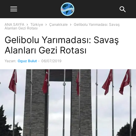
ANA SAYFA
Türkiye
Çanakkale
Gelibolu Yarımadası: Savaş
Alanları Gezi Rotası
Gelibolu Yarımadası: Savaş
Alanları Gezi Rotası
Yazan:
Oguz Bulut
-
06/07/2019