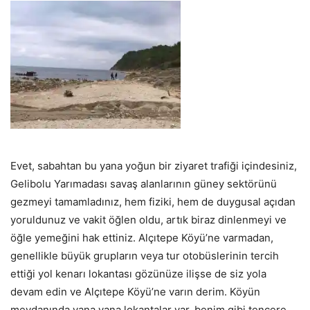
Evet, sabahtan bu yana yoğun bir ziyaret trafiği içindesiniz,
Gelibolu Yarımadası savaş alanlarının güney sektörünü
gezmeyi tamamladınız, hem fiziki, hem de duygusal açıdan
yoruldunuz ve vakit öğlen oldu, artık biraz dinlenmeyi ve
öğle yemeğini hak ettiniz. Alçıtepe Köyü’ne varmadan,
genellikle büyük grupların veya tur otobüslerinin tercih
ettiği yol kenarı lokantası gözünüze ilişse de siz yola
devam edin ve Alçıtepe Köyü’ne varın derim. Köyün
meydanında yana yana lokantalar var, benim gibi tencere