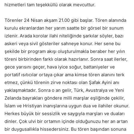
hizmetleri tam teşekküllü olarak mevcuttur.
Törenler 24 Nisan akşam 21.00 gibi başlar. Tören alanında
kurulu ekranlardan her yarım saatte bir görsel bir sunum
izlenir. Arada korolar ilahi niteliğinde şarkılar söyler, bazı
askeri veya sivil gösteriler sahneye konur. Her sene bu
şekilde bir program akışı oluşturulmakla beraber her yılın
töreni birbirinden farklı olarak hazırlanır. Sonra saat ilerler,
gece yarısını geçer, hava iyice soğur, battaniyeler ve
portatif ısıtıcılar ortaya çıkar ama kimse tören alanını terk
etmez, çünkü törenin zirve noktası olan Şafak Ayini anı
yaklaşmaktadır. Sonra o an gelir, Türk, Avustralya ve Yeni
Zelanda bayrakları göndere milli marşlar eşliğinde çekilir,
İslam ve Hristiyan inanışlarına uygun dua ve ilahiler okunur.
Herkes büyük bir sessizlik ve saygıyla marşları ve duaları
dinler. Çok ulvi bir ortamın içinde olduğunuzu her an artan
bir duygusallıkla hissedersiniz. Bu tören başından sonuna