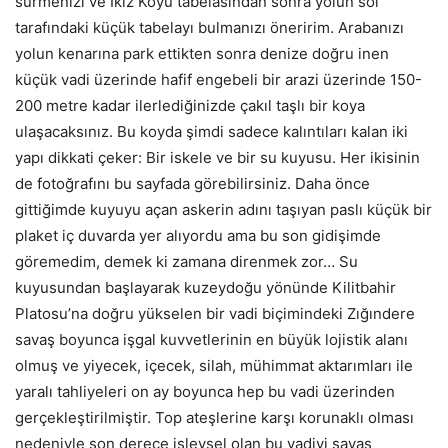
sürmenizi ve İkiz Koyu tabelasından sonra yolun sol
tarafındaki küçük tabelayı bulmanızı öneririm. Arabanızı
yolun kenarına park ettikten sonra denize doğru inen
küçük vadi üzerinde hafif engebeli bir arazi üzerinde 150-
200 metre kadar ilerlediğinizde çakıl taşlı bir koya
ulaşacaksınız. Bu koyda şimdi sadece kalıntıları kalan iki
yapı dikkati çeker: Bir iskele ve bir su kuyusu. Her ikisinin
de fotoğrafını bu sayfada görebilirsiniz. Daha önce
gittiğimde kuyuyu açan askerin adını taşıyan paslı küçük bir
plaket iç duvarda yer alıyordu ama bu son gidişimde
göremedim, demek ki zamana direnmek zor… Su
kuyusundan başlayarak kuzeydoğu yönünde Kilitbahir
Platosu’na doğru yükselen bir vadi biçimindeki Zığındere
savaş boyunca işgal kuvvetlerinin en büyük lojistik alanı
olmuş ve yiyecek, içecek, silah, mühimmat aktarımları ile
yaralı tahliyeleri on ay boyunca hep bu vadi üzerinden
gerçekleştirilmiştir. Top ateşlerine karşı korunaklı olması
nedeniyle son derece işlevsel olan bu vadiyi savaş