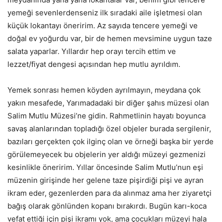
yemeği sevenlerdenseniz ilk sıradaki aile işletmesi olan
küçük lokantayı öneririm. Az sayıda tencere yemeği ve
doğal ev yoğurdu var, bir de hemen mevsimine uygun taze
salata yaparlar. Yıllardır hep orayı tercih ettim ve
lezzet/fiyat dengesi açısından hep mutlu ayrıldım.
Yemek sonrası hemen köyden ayrılmayın, meydana çok
yakın mesafede, Yarımadadaki bir diğer şahıs müzesi olan
Salim Mutlu Müzesi’ne gidin. Rahmetlinin hayatı boyunca
savaş alanlarından topladığı özel objeler burada sergilenir,
bazıları gerçekten çok ilginç olan ve örneği başka bir yerde
görülemeyecek bu objelerin yer aldığı müzeyi gezmenizi
kesinlikle öneririm. Yıllar öncesinde Salim Mutlu’nun eşi
müzenin girişinde her gelene taze pişirdiği pişi ve ayran
ikram eder, gezenlerden para da alınmaz ama her ziyaretçi
bağış olarak gönlünden kopanı bırakırdı. Bugün karı-koca
vefat ettiği için pişi ikramı yok, ama çocukları müzeyi hala