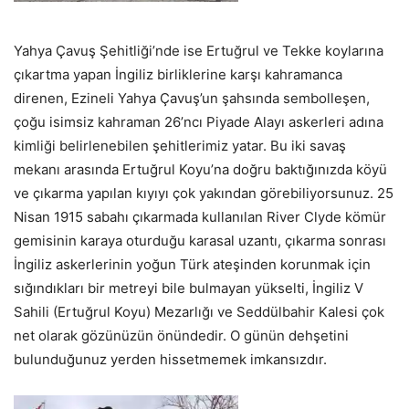
Yahya Çavuş Şehitliği’nde ise Ertuğrul ve Tekke koylarına
çıkartma yapan İngiliz birliklerine karşı kahramanca
direnen, Ezineli Yahya Çavuş’un şahsında sembolleşen,
çoğu isimsiz kahraman 26’ncı Piyade Alayı askerleri adına
kimliği belirlenebilen şehitlerimiz yatar. Bu iki savaş
mekanı arasında Ertuğrul Koyu’na doğru baktığınızda köyü
ve çıkarma yapılan kıyıyı çok yakından görebiliyorsunuz. 25
Nisan 1915 sabahı çıkarmada kullanılan River Clyde kömür
gemisinin karaya oturduğu karasal uzantı, çıkarma sonrası
İngiliz askerlerinin yoğun Türk ateşinden korunmak için
sığındıkları bir metreyi bile bulmayan yükselti, İngiliz V
Sahili (Ertuğrul Koyu) Mezarlığı ve Seddülbahir Kalesi çok
net olarak gözünüzün önündedir. O günün dehşetini
bulunduğunuz yerden hissetmemek imkansızdır.