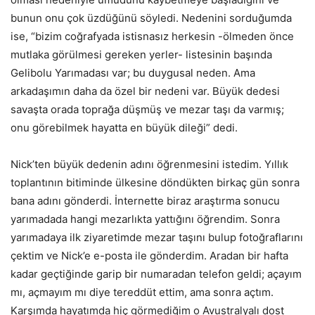
bunun onu çok üzdüğünü söyledi. Nedenini sorduğumda
ise, “bizim coğrafyada istisnasız herkesin -ölmeden önce
mutlaka görülmesi gereken yerler- listesinin başında
Gelibolu Yarımadası var; bu duygusal neden. Ama
arkadaşımın daha da özel bir nedeni var. Büyük dedesi
savaşta orada toprağa düşmüş ve mezar taşı da varmış;
onu görebilmek hayatta en büyük dileği” dedi.
Nick’ten büyük dedenin adını öğrenmesini istedim. Yıllık
toplantının bitiminde ülkesine döndükten birkaç gün sonra
bana adını gönderdi. İnternette biraz araştırma sonucu
yarımadada hangi mezarlıkta yattığını öğrendim. Sonra
yarımadaya ilk ziyaretimde mezar taşını bulup fotoğraflarını
çektim ve Nick’e e-posta ile gönderdim. Aradan bir hafta
kadar geçtiğinde garip bir numaradan telefon geldi; açayım
mı, açmayım mı diye tereddüt ettim, ama sonra açtım.
Karşımda hayatımda hiç görmediğim o Avustralyalı dost