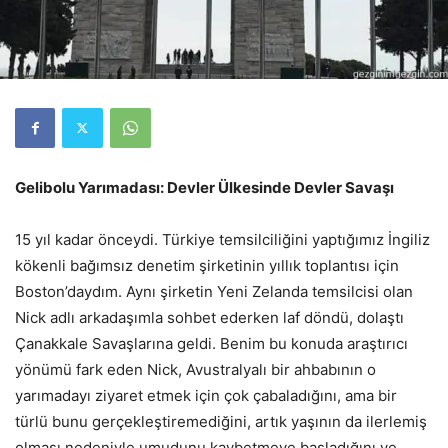
Gelibolu Yarımadası: Devler Ülkesinde Devler Savaşı
15 yıl kadar önceydi. Türkiye temsilciliğini yaptığımız İngiliz
kökenli bağımsız denetim şirketinin yıllık toplantısı için
Boston’daydım. Aynı şirketin Yeni Zelanda temsilcisi olan
Nick adlı arkadaşımla sohbet ederken laf döndü, dolaştı
Çanakkale Savaşlarına geldi. Benim bu konuda araştırıcı
yönümü fark eden Nick, Avustralyalı bir ahbabının o
yarımadayı ziyaret etmek için çok çabaladığını, ama bir
türlü bunu gerçekleştiremediğini, artık yaşının da ilerlemiş
olması nedeniyle umudunu kaybetmeye başladığını ve