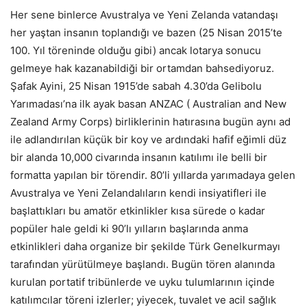
Her sene binlerce Avustralya ve Yeni Zelanda vatandaşı
her yaştan insanın toplandığı ve bazen (25 Nisan 2015’te
100. Yıl töreninde olduğu gibi) ancak lotarya sonucu
gelmeye hak kazanabildiği bir ortamdan bahsediyoruz.
Şafak Ayini, 25 Nisan 1915’de sabah 4.30’da Gelibolu
Yarımadası’na ilk ayak basan ANZAC ( Australian and New
Zealand Army Corps) birliklerinin hatırasına bugün aynı ad
ile adlandırılan küçük bir koy ve ardındaki hafif eğimli düz
bir alanda 10,000 civarında insanın katılımı ile belli bir
formatta yapılan bir törendir. 80’li yıllarda yarımadaya gelen
Avustralya ve Yeni Zelandalıların kendi insiyatifleri ile
başlattıkları bu amatör etkinlikler kısa sürede o kadar
popüler hale geldi ki 90’lı yılların başlarında anma
etkinlikleri daha organize bir şekilde Türk Genelkurmayı
tarafından yürütülmeye başlandı. Bugün tören alanında
kurulan portatif tribünlerde ve uyku tulumlarının içinde
katılımcılar töreni izlerler; yiyecek, tuvalet ve acil sağlık