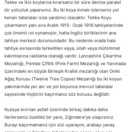
Tekke ve İkiz koylarına kırarsanız bir süre denize paralel
bir yolculuk yaparsınız. Bu iki koya inmek isterseniz yol
kenarı tabelaları size yardımcı olacaktır. Tekke Koyu
çıkarmanın yanı sıra Aralık 1915- Ocak 1916 tahliyelerinde
çok önemli rol oynamıştır, hatta İngiliz birliklerinin ana
tahliye merkezi durumundadır. Bu nedenle orada hala
tahliye esnasında terkedilen eşya, silah veya mühimmat
kalıntılarına rastlama olanağı vardır. Lancashire Çıkartma
Mezarlığı, Pembe Çiftlik (Pink Farm) Mezarlığı ve Yarımada
üzerindeki en büyük Birleşik Krallık mezarlığı olan Oniki
Ağaç Korusu (Twelve Tree Copse) Mezarlığı bu iki koyun
yakınlarında yer alır ve yol boyunca mevcut tabelalar
sayesinde hiçbirini kaçırmanız söz konusu değildir.
Kuzeye kıvrılan asfalt üzerinde birkaç dakika daha
ilerlerseniz özellikli bir yere, Zığındere’ye ulaşırsınız.
Burayı kaçırmamanız için sizi uyarayım, arabayı yavaş