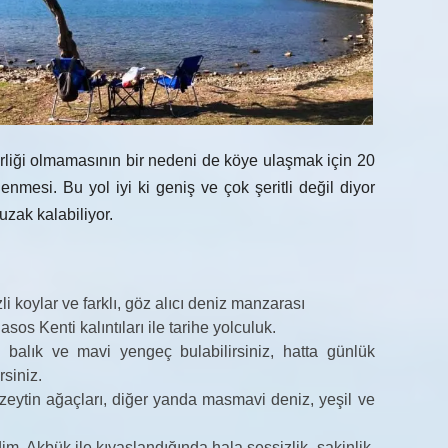
lirliği olmamasının bir nedeni de köye ulaşmak için 20
nmesi. Bu yol iyi ki geniş ve çok şeritli değil diyor
zak kalabiliyor.
i koylar ve farklı, göz alıcı deniz manzarası
sos Kenti kalıntıları ile tarihe yolculuk.
 balık ve mavi yengeç bulabilirsiniz, hatta günlük
rsiniz.
zeytin ağaçları, diğer yanda masmavi deniz, yeşil ve
im, Akbük ile kıyaslandığında hala sessizlik, sakinlik,