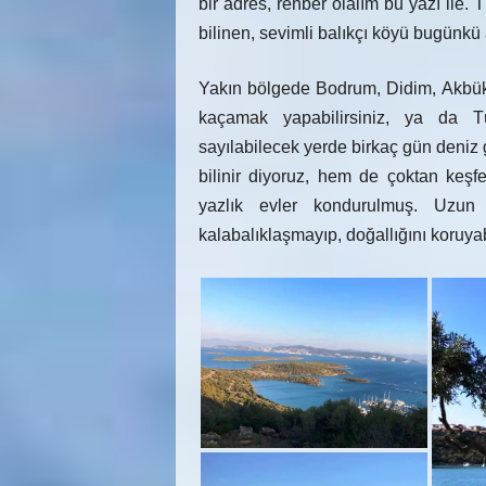
bir adres, rehber olalım bu yazı ile. 
bilinen, sevimli balıkçı köyü bugünkü a
Yakın bölgede Bodrum, Didim, Akbük ci
kaçamak yapabilirsiniz, ya da T
sayılabilecek yerde birkaç gün deniz gü
bilinir diyoruz, hem de çoktan keşf
yazlık evler kondurulmuş. Uzu
kalabalıklaşmayıp, doğallığını koruya