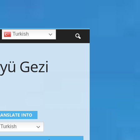
Turkish
öyü Gezi
RANSLATE INTO
Turkish