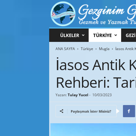
G
ÜLKELER
TÜRKİYE
GEZİ
e
z
ANA SAYFA
Türkiye
Mugla
İasos Antik 
g
i
İasos Antik K
n
i
Rehberi: Tar
m
G
e
z
Yazan:
Tulay Yucel
-
10/03/2023
g
i
Paylaşmak İster Misiniz?
n