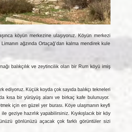
aşınca köyün merkezine ulaşıyoruz. Köyün merkezi
an. Limanın ağzında Ortaçağ’dan kalma mendirek kule
nağı balıkçılık ve zeytincilik olan bir Rum köyü imiş
k ediyoruz. Küçük koyda çok sayıda balıkçı tekneleri
yıda kısa bir yürüyüş alanı ve birkaç kafe bulunuyor.
etmek için en güzel yer burası. Köye ulaşmanın keyfi
ile geziye hazırlık yapabilirsiniz. Kıyıkışlacık bir köy
nüzü gönlünüzü açacak çok farklı görüntüler sizi