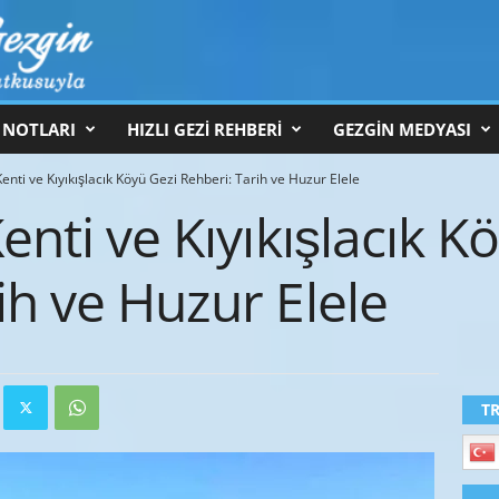
 NOTLARI
HIZLI GEZİ REHBERİ
GEZGİN MEDYASI
Kenti ve Kıyıkışlacık Köyü Gezi Rehberi: Tarih ve Huzur Elele
enti ve Kıyıkışlacık K
ih ve Huzur Elele
T