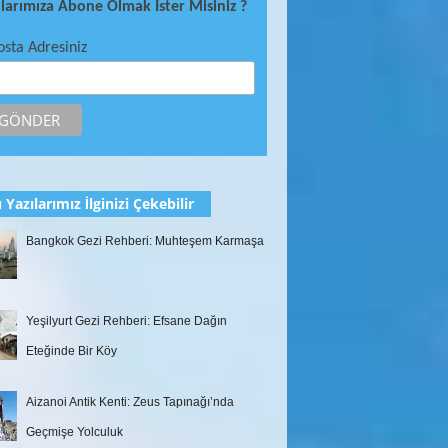
ılarımıza Abone Olmak İster Misiniz ?
osta Adresiniz
 Yazılarımız İlginizi Çekebilir
Bangkok Gezi Rehberi: Muhteşem Karmaşa
Yeşilyurt Gezi Rehberi: Efsane Dağın
Eteğinde Bir Köy
Aizanoi Antik Kenti: Zeus Tapınağı’nda
Geçmişe Yolculuk