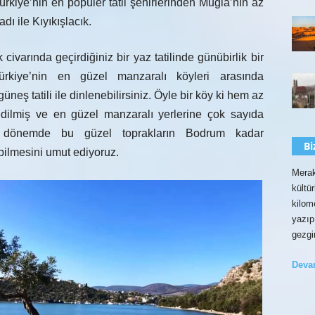
Türkiye’nin en popüler tatil şehirlerinden Muğla’nın az
dı ile Kıyıkışlacık.
varında geçirdiğiniz bir yaz tatilinde günübirlik bir
ürkiye’nin en güzel manzaralı köyleri arasında
neş tatili ile dinlenebilirsiniz. Öyle bir köy ki hem az
edilmiş ve en güzel manzaralı yerlerine çok sayıda
n dönemde bu güzel toprakların Bodrum kadar
Bi
bilmesini umut ediyoruz.
Merak
kültü
kilom
yazıp
gezgi
Dev