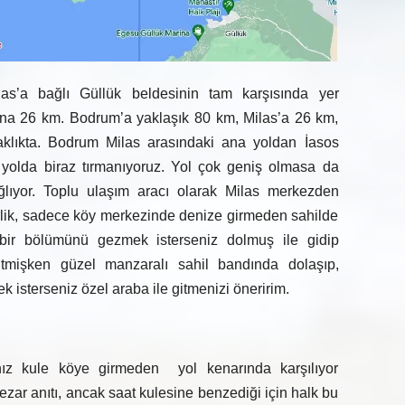
ilas’a bağlı Güllük beldesinin tam karşısında yer
’na 26 km. Bodrum’a yaklaşık 80 km, Milas’a 26 km,
lıkta. Bodrum Milas arasındaki ana yoldan İasos
yolda biraz tırmanıyoruz. Yol çok geniş olmasa da
ağlıyor. Toplu ulaşım aracı olarak Milas merkezden
lik, sadece köy merkezinde denize girmeden sahilde
ın bir bölümünü gezmek isterseniz dolmuş ile gidip
itmişken güzel manzaralı sahil bandında dolaşıp,
k isterseniz özel araba ile gitmenizi öneririm.
alnız kule köye girmeden yol kenarında karşılıyor
ezar anıtı, ancak saat kulesine benzediği için halk bu