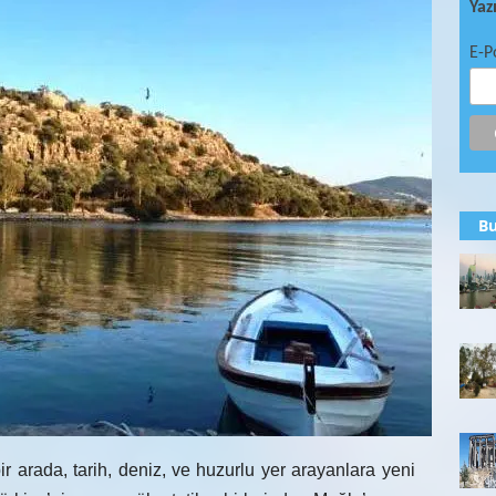
Yaz
E-P
Bu
ir arada, tarih, deniz, ve huzurlu yer arayanlara yeni