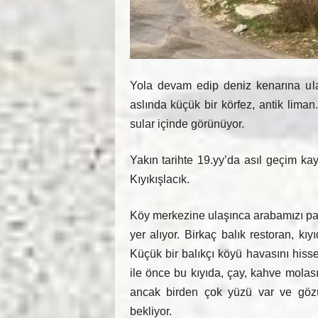
Yola devam edip deniz kenarına ul
aslında küçük bir körfez, antik lim
sular içinde görünüyor.
Yakın tarihte 19.yy’da asıl geçim kay
Kıyıkışlacık.
Köy merkezine ulaşınca arabamızı par
yer alıyor. Birkaç balık restoran, kı
Küçük bir balıkçı köyü havasını hiss
ile önce bu kıyıda, çay, kahve molası 
ancak birden çok yüzü var ve gözü
bekliyor.