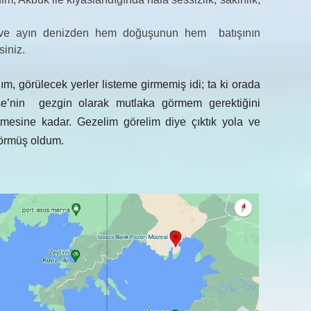
 ve ayın denizden hem doğuşunun hem batışının
siniz.
m, görülecek yerler listeme girmemiş idi; ta ki orada
şe’nin gezgin olarak mutlaka görmem gerektiğini
etmesine kadar. Gezelim görelim diye çıktık yola ve
görmüş oldum.