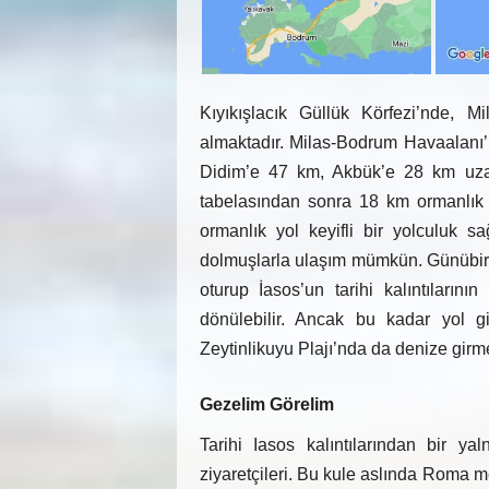
Kıyıkışlacık Güllük Körfezi’nde, M
almaktadır. Milas-Bodrum Havaalanı
Didim’e 47 km, Akbük’e 28 km uzak
tabelasından sonra 18 km ormanlık 
ormanlık yol keyifli bir yolculuk s
dolmuşlarla ulaşım mümkün. Günübir
oturup İasos’un tarihi kalıntıların
dönülebilir. Ancak bu kadar yol g
Zeytinlikuyu Plajı’nda da denize girme
Gezelim Görelim
Tarihi Iasos kalıntılarından bir y
ziyaretçileri. Bu kule aslında Roma m