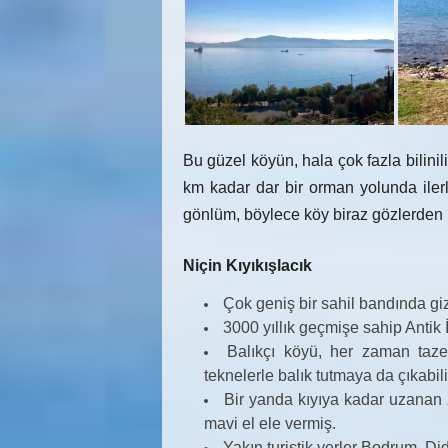
Bu güzel köyün, hala çok fazla bilini
km kadar dar bir orman yolunda ilerle
gönlüm, böylece köy biraz gözlerden u
Niçin Kıyıkışlacık
Çok geniş bir sahil bandında gizl
3000 yıllık geçmişe sahip Antik İa
Balıkçı köyü, her zaman taze
teknelerle balık tutmaya da çıkabili
Bir yanda kıyıya kadar uzanan 
mavi el ele vermiş.
Yakın turistik yerler Bodrum, Did