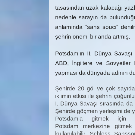
tasasından uzak kalacağı yazlı
nedenle sarayın da bulunduğu
anlamında “sans souci” denil
şehrin önemi bir anda artmış.
Potsdam’ın II. Dünya Savaşı 
ABD, İngiltere ve Sovyetler Bi
yapması da dünyada adının d
Şehirde 20 göl ve çok sayıda
iklimin etkisi ile şehrin çoğun
I. Dünya Savaşı sırasında da
Şehirde göçmen yerleşimi de y
Potsdam’a gitmek için far
Potsdam merkezine gitmek
kullanılabilir. Schloss Sans