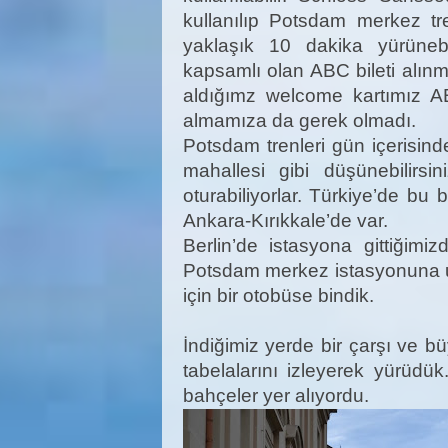
kullanılıp Potsdam merkez tr
yaklaşık 10 dakika yürüneb
kapsamlı olan ABC bileti alınma
aldığımz welcome kartımız A
almamıza da gerek olmadı.
Potsdam trenleri gün içerisind
mahallesi gibi düşünebilirsin
oturabiliyorlar. Türkiye’de bu 
Ankara-Kırıkkale’de var.
Berlin’de istasyona gittiğim
Potsdam merkez istasyonuna ul
için bir otobüse bindik.
İndiğimiz yerde bir çarşı ve b
tabelalarını izleyerek yürüdü
bahçeler yer alıyordu.