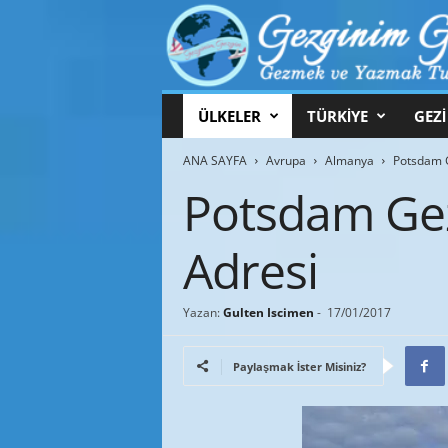
G
ÜLKELER
TÜRKİYE
GEZİ
e
z
ANA SAYFA
Avrupa
Almanya
Potsdam G
g
i
Potsdam Gez
n
i
Adresi
m
G
e
z
Yazan:
Gulten Iscimen
-
17/01/2017
g
i
Paylaşmak İster Misiniz?
n