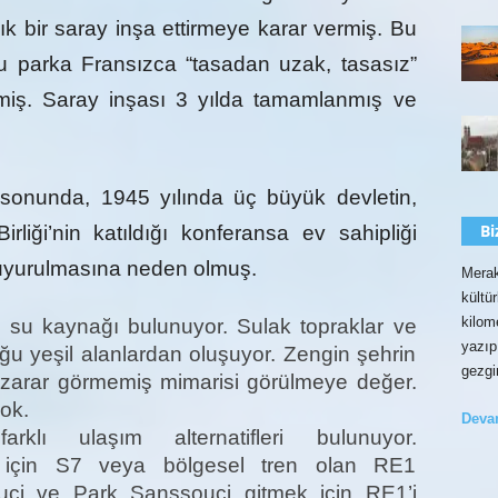
k bir saray inşa ettirmeye karar vermiş. Bu
 parka Fransızca “tasadan uzak, tasasız”
miş. Saray inşası 3 yılda tamamlanmış ve
sonunda, 1945 yılında üç büyük devletin,
Bi
rliği’nin katıldığı konferansa ev sahipliği
uyurulmasına neden olmuş.
Merak
kültü
kilom
 su kaynağı bulunuyor. Sulak topraklar ve
yazıp
luğu yeşil alanlardan oluşuyor. Zengin şehrin
gezgi
 zarar görmemiş mimarisi görülmeye değer.
ok.
Dev
klı ulaşım alternatifleri bulunuyor.
 için S7 veya bölgesel tren olan RE1
souci ve Park Sanssouci gitmek için RE1’i