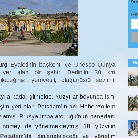
Yaz
E-P
Bu
rg Eyaletinin başkenti ve Unesco Dünya
de yer alan bir şehir. Berlin’in 30 km
leceğiniz, yemyeşil, olağanüstü sevimli,
zyıla kadar gitmekte. Yüzyıllar boyunca ismi
şim yeri olan Potsdam’ın adı Hohenzollern
başlamış. Prusya İmparatorluğu’nun hanedanı
 bölgeyi de yönetmekteymiş. 18. yüzyılın
, Potsdam’da dinlenebileceği ve yönetim