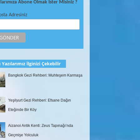
ılarımıza Abone Olmak İster Misiniz ?
osta Adresiniz
 Yazılarımız İlginizi Çekebilir
Bangkok Gezi Rehberi: Muhteşem Karmaşa
Yeşilyurt Gezi Rehberi: Efsane Dağın
Eteğinde Bir Köy
Aizanoi Antik Kenti: Zeus Tapınağı’nda
Geçmişe Yolculuk