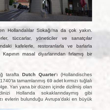
en Hollandalılar Sokağı’na da çok yakın.
r, tüccarlar, yöneticiler ve sanatçılar
daki kafelerle, restoranlarla ve barlarla
 Kapının masal diyarlarından fırlamış bir
ağ tarafta
Dutch Quarter
‘ı (Hollandisches
 1740’ta tamamlanmış 69 adet kırmızı tuğlalı
lge. Yan yana bir düzen içinde dizilmiş olan
inizi Hollanda sokaklarındaymış gibi
arzı evlerin bulunduğu Avrupa’daki en büyük