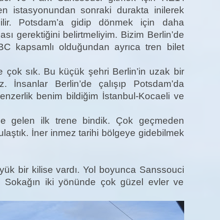
en istasyonundan sonraki durakta inilerek
ilir. Potsdam’a gidip dönmek için daha
sı gerektiğini belirtmeliyim. Bizim Berlin’de
BC kapsamlı olduğundan ayrıca tren bilet
e çok sık. Bu küçük şehri Berlin’in uzak bir
iz. İnsanlar Berlin’de çalışıp Potsdam’da
benzerlik benim bildiğim İstanbul-Kocaeli ve
izde gelen ilk trene bindik. Çok geçmeden
aştık. İner inmez tarihi bölgeye gidebilmek
üyük bir kilise vardı. Yol boyunca Sanssouci
k. Sokağın iki yönünde çok güzel evler ve