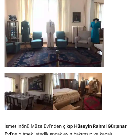
İsmet İnönü Müze Evi’nden çıkıp
Hüseyin Rahmi Gürpınar
Evi
’ne gitmek istedik ancak evin
bakımsız ve kapalı