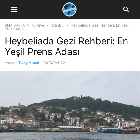
ANA SAYFA
Türkiye
İstanbul
Heybeliada Gezi Rehberi: En Yeşil
Prens Adası
Heybeliada Gezi Rehberi: En
Yeşil Prens Adası
Yazan:
Tulay Yucel
-
03/03/2022