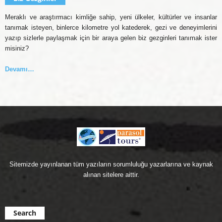
Meraklı ve araştırmacı kimliğe sahip, yeni ülkeler, kültürler ve insanlar
tanımak isteyen, binlerce kilometre yol katederek, gezi ve deneyimlerini
yazıp sizlerle paylaşmak için bir araya gelen biz gezginleri tanımak ister
misiniz?
Devamı…
Sitemizde yayınlanan tüm yazıların sorumluluğu yazarlarına ve kaynak
alınan sitelere aittir.
Search