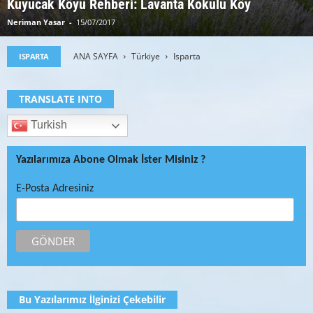
Kuyucak Köyü Rehberi: Lavanta Kokulu Köy
Neriman Yasar
-
15/07/2017
ANA SAYFA
Türkiye
Isparta
ISPARTA
TRANSLATE INTO
Turkish
Yazılarımıza Abone Olmak İster Misiniz ?
E-Posta Adresiniz
Bu Yazılarımız İlginizi Çekebilir