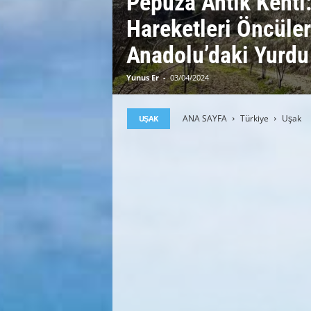
Pepuza Antik Kenti
Hareketleri Öncüler
Anadolu’daki Yurdu
Yunus Er
-
03/04/2024
ANA SAYFA
Türkiye
Uşak
UŞAK