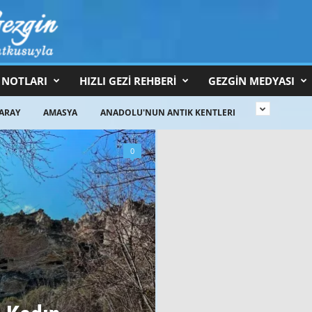
 NOTLARI
HIZLI GEZİ REHBERİ
GEZGİN MEDYASI
ARAY
AMASYA
ANADOLU'NUN ANTIK KENTLERI
0