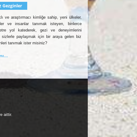
z Gezginler
lı ve araştırmacı kimliğe sahip, yeni ülkeler,
rler ve insanlar tanımak isteyen, binlerce
etre yol katederek, gezi ve deneyimlerini
 sizlerle paylaşmak için bir araya gelen biz
nleri tanımak ister misiniz?
amı…
aittir.