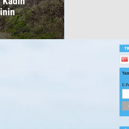
: Kadın
inin
T
Yaz
E-P