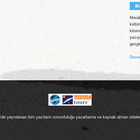
Bi
Merak
kültü
kilom
yazıp
gezgi
Dev
zde yayınlanan tüm yazıların sorumluluğu yazarlarına ve kaynak alınan sitelere 