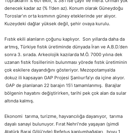
Toprakların % 60‘ı ekili, % 38’i ise çayır ve mera. Orman yok
denecek kadar az (% 1’den az). Konum olarak Güneydoğu
Toroslar’ın orta kısmının güney eteklerinde yer alıyor.
Kuzeydeki dağlar yüksek değil, şehir ovaya kurulu.
Fıstık ekili alanların çoğunu kaplıyor. Son yıllarda daha da
artmış, Türkiye fıstık üretiminde dünyada İran ve A.B.D.’den
sonra 3. sırada. Arkeolojik kazılarda M.Ö. 7000 yılına dek
uzanan fıstık fosillerinin bulunması yörede fıstık üretiminin
çok eskilere dayandığını gösteriyor. Mezopotamya’da
dokuz ili kapsayan GAP Projesi Şanlıurfa’yı da içine alıyor.
GAP de planlanan 22 barajın 15’i tamamlanmış. Barajlar
bölgenin hayatını değiştirirken, tarihi pek çok alan da sular
altında kalmış.
Ekonomi tarıma, turizme, hayvancılığa dayanıyor, tarıma
dayalı sanayi bulunuyor. Fırat Nehri’nde yaşayan (şimdi
Atatürk Baraj Gölü’nde) Refetus kaplumbağaları, boyu 1