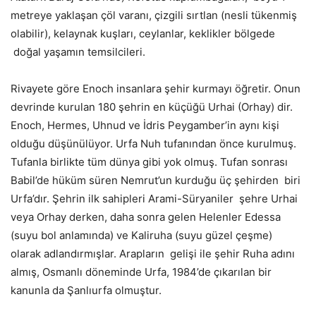
metreye yaklaşan çöl varanı, çizgili sırtlan (nesli tükenmiş
olabilir), kelaynak kuşları, ceylanlar, keklikler bölgede
doğal yaşamın temsilcileri.
Rivayete göre Enoch insanlara şehir kurmayı öğretir. Onun
devrinde kurulan 180 şehrin en küçüğü Urhai (Orhay) dir.
Enoch, Hermes, Uhnud ve İdris Peygamber’in aynı kişi
olduğu düşünülüyor. Urfa Nuh tufanından önce kurulmuş.
Tufanla birlikte tüm dünya gibi yok olmuş. Tufan sonrası
Babil’de hüküm süren Nemrut’un kurduğu üç şehirden biri
Urfa’dır. Şehrin ilk sahipleri Arami-Süryaniler şehre Urhai
veya Orhay derken, daha sonra gelen Helenler Edessa
(suyu bol anlamında) ve Kaliruha (suyu güzel çeşme)
olarak adlandırmışlar. Arapların gelişi ile şehir Ruha adını
almış, Osmanlı döneminde Urfa, 1984’de çıkarılan bir
kanunla da Şanlıurfa olmuştur.