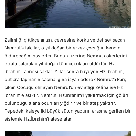
Zalimliği gittikçe artan, çevresine korku ve dehşet saçan
Nemrut’a falcılar, o yıl doğan bir erkek çocuğun kendini
öldüreceğini söylerler. Bunun üzerine Nemrut askerlerini
etrafa salarak o yıl doğan tüm çocukları öldürtür. Hz.
İbrahim’i annesi saklar. Yıllar sonra büyüyen Hz.İbrahim,
putlara tapmanın saçmalığına isyan ederek Nemrut’a karşı
çıkar. Çocuğu olmayan Nemrut’un evlatlığı Zeliha ise Hz
İbrahim’e aşıktır. Nemrut, Hz.İbrahim’i yaktırmak için gölün
bulunduğu alana odunları yığdırır ve bir ateş yaktırır.
Tepedeki kaleye iki büyük sütun yaptırır, arasına gerilen bir
sistemle Hz.İbrahim’i ateşe atar.