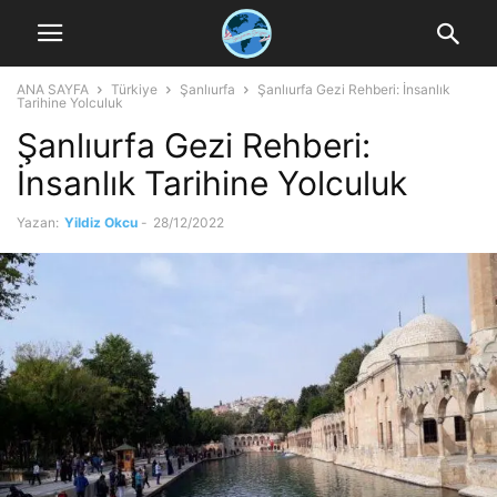
ANA SAYFA
Türkiye
Şanlıurfa
Şanlıurfa Gezi Rehberi: İnsanlık
Tarihine Yolculuk
Şanlıurfa Gezi Rehberi:
İnsanlık Tarihine Yolculuk
Yazan:
Yildiz Okcu
-
28/12/2022