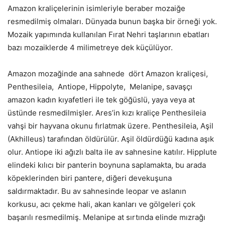
Amazon kraliçelerinin isimleriyle beraber mozaiğe
resmedilmiş olmaları. Dünyada bunun başka bir örneği yok.
Mozaik yapımında kullanılan Fırat Nehri taşlarının ebatları
bazı mozaiklerde 4 milimetreye dek küçülüyor.
Amazon mozağinde ana sahnede dört Amazon kraliçesi,
Penthesileia, Antiope, Hippolyte, Melanipe, savaşçı
amazon kadın kıyafetleri ile tek göğüslü, yaya veya at
üstünde resmedilmişler. Ares’in kızı kraliçe Penthesileia
vahşi bir hayvana okunu fırlatmak üzere. Penthesileia, Aşil
(Akhilleus) tarafından öldürülür. Aşil öldürdüğü kadına aşık
olur. Antiope iki ağızlı balta ile av sahnesine katılır. Hipplute
elindeki kılıcı bir panterin boynuna saplamakta, bu arada
köpeklerinden biri pantere, diğeri devekuşuna
saldırmaktadır. Bu av sahnesinde leopar ve aslanın
korkusu, acı çekme hali, akan kanları ve gölgeleri çok
başarılı resmedilmiş. Melanipe at sırtında elinde mızrağı