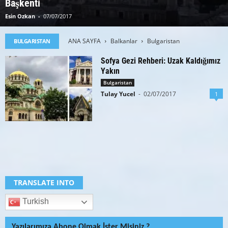
Başkenti
Esin Ozkan
-
07/07/2017
ANA SAYFA
Balkanlar
Bulgaristan
BULGARISTAN
Sofya Gezi Rehberi: Uzak Kaldığımız
Yakın
Bulgaristan
Tulay Yucel
-
02/07/2017
1
TRANSLATE INTO
Turkish
Yazılarımıza Abone Olmak İster Misiniz ?