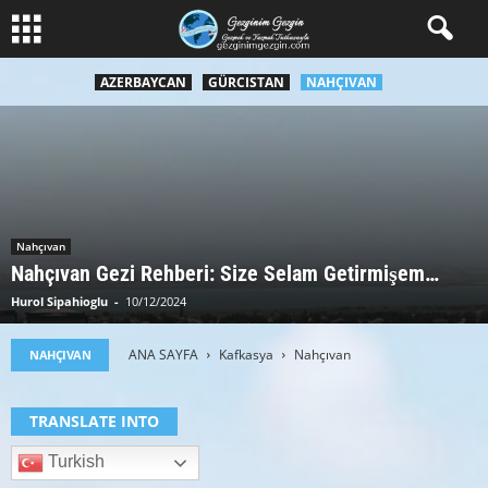
AZERBAYCAN
GÜRCISTAN
NAHÇIVAN
Nahçıvan
Nahçıvan Gezi Rehberi: Size Selam Getirmişem…
Hurol Sipahioglu
-
10/12/2024
ANA SAYFA
Kafkasya
Nahçıvan
NAHÇIVAN
TRANSLATE INTO
Turkish