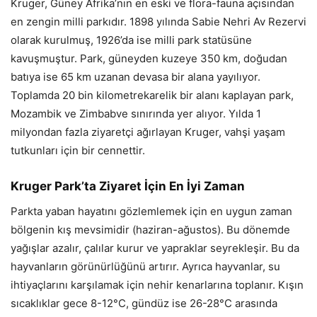
Kruger, Güney Afrika’nın en eski ve flora-fauna açısından
en zengin milli parkıdır. 1898 yılında Sabie Nehri Av Rezervi
olarak kurulmuş, 1926’da ise milli park statüsüne
kavuşmuştur. Park, güneyden kuzeye 350 km, doğudan
batıya ise 65 km uzanan devasa bir alana yayılıyor.
Toplamda 20 bin kilometrekarelik bir alanı kaplayan park,
Mozambik ve Zimbabve sınırında yer alıyor. Yılda 1
milyondan fazla ziyaretçi ağırlayan Kruger, vahşi yaşam
tutkunları için bir cennettir.
Kruger Park’ta Ziyaret İçin En İyi Zaman
Parkta yaban hayatını gözlemlemek için en uygun zaman
bölgenin kış mevsimidir (haziran-ağustos). Bu dönemde
yağışlar azalır, çalılar kurur ve yapraklar seyrekleşir. Bu da
hayvanların görünürlüğünü artırır. Ayrıca hayvanlar, su
ihtiyaçlarını karşılamak için nehir kenarlarına toplanır. Kışın
sıcaklıklar gece 8-12°C, gündüz ise 26-28°C arasında