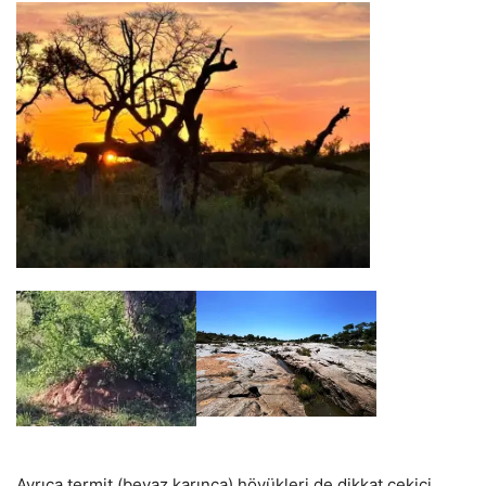
Ayrıca termit (beyaz karınca) höyükleri de dikkat çekici.