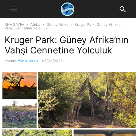
ANA SAYFA
Afrika
Güney Afrika
Kruger Park: Güney Afrika’nın
Vahşi Cennetine Yolculuk
Kruger Park: Güney Afrika’nın
Vahşi Cennetine Yolculuk
Yazan:
Yildiz Okcu
-
06/03/2025