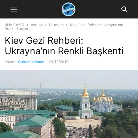
ANA SAYFA
Avrupa
Ukrayna
Kiev Gezi Rehberi: Ukrayna’nın
Renkli Başkenti
Kiev Gezi Rehberi:
Ukrayna’nın Renkli Başkenti
Yazan:
Gulten Iscimen
-
23/12/2019