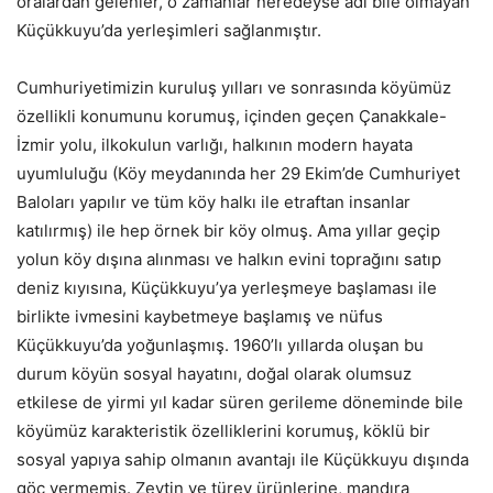
oralardan gelenler, o zamanlar neredeyse adı bile olmayan
Küçükkuyu’da yerleşimleri sağlanmıştır.
Cumhuriyetimizin kuruluş yılları ve sonrasında köyümüz
özellikli konumunu korumuş, içinden geçen Çanakkale-
İzmir yolu, ilkokulun varlığı, halkının modern hayata
uyumluluğu (Köy meydanında her 29 Ekim’de Cumhuriyet
Baloları yapılır ve tüm köy halkı ile etraftan insanlar
katılırmış) ile hep örnek bir köy olmuş. Ama yıllar geçip
yolun köy dışına alınması ve halkın evini toprağını satıp
deniz kıyısına, Küçükkuyu’ya yerleşmeye başlaması ile
birlikte ivmesini kaybetmeye başlamış ve nüfus
Küçükkuyu’da yoğunlaşmış. 1960’lı yıllarda oluşan bu
durum köyün sosyal hayatını, doğal olarak olumsuz
etkilese de yirmi yıl kadar süren gerileme döneminde bile
köyümüz karakteristik özelliklerini korumuş, köklü bir
sosyal yapıya sahip olmanın avantajı ile Küçükkuyu dışında
göç vermemiş. Zeytin ve türev ürünlerine, mandıra