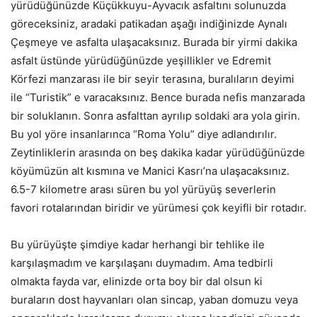
yürüdüğünüzde Küçükkuyu-Ayvacık asfaltını solunuzda
göreceksiniz, aradaki patikadan aşağı indiğinizde Aynalı
Çeşmeye ve asfalta ulaşacaksınız. Burada bir yirmi dakika
asfalt üstünde yürüdüğünüzde yeşillikler ve Edremit
Körfezi manzarası ile bir seyir terasına, buralıların deyimi
ile “Turistik” e varacaksınız. Bence burada nefis manzarada
bir soluklanın. Sonra asfalttan ayrılıp soldaki ara yola girin.
Bu yol yöre insanlarınca “Roma Yolu” diye adlandırılır.
Zeytinliklerin arasında on beş dakika kadar yürüdüğünüzde
köyümüzün alt kısmına ve Manici Kasrı’na ulaşacaksınız.
6.5-7 kilometre arası süren bu yol yürüyüş severlerin
favori rotalarından biridir ve yürümesi çok keyifli bir rotadır.
Bu yürüyüşte şimdiye kadar herhangi bir tehlike ile
karşılaşmadım ve karşılaşanı duymadım. Ama tedbirli
olmakta fayda var, elinizde orta boy bir dal olsun ki
buraların dost hayvanları olan sincap, yaban domuzu veya