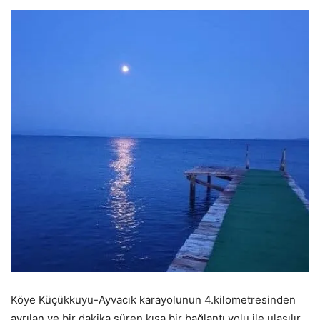
Köye Küçükkuyu-Ayvacık karayolunun 4.kilometresinden
ayrılan ve bir dakika süren kısa bir bağlantı yolu ile ulaşılır.