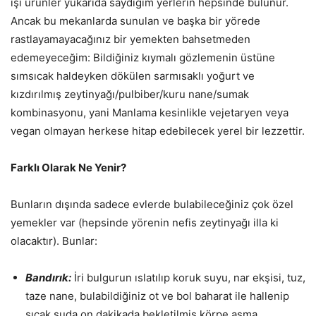
işi ürünler yukarıda saydığım yerlerin hepsinde bulunur.
Ancak bu mekanlarda sunulan ve başka bir yörede
rastlayamayacağınız bir yemekten bahsetmeden
edemeyeceğim: Bildiğiniz kıymalı gözlemenin üstüne
sımsıcak haldeyken dökülen sarmısaklı yoğurt ve
kızdırılmış zeytinyağı/pulbiber/kuru nane/sumak
kombinasyonu, yani Manlama kesinlikle vejetaryen veya
vegan olmayan herkese hitap edebilecek yerel bir lezzettir.
Farklı Olarak Ne Yenir?
Bunların dışında sadece evlerde bulabileceğiniz çok özel
yemekler var (hepsinde yörenin nefis zeytinyağı illa ki
olacaktır). Bunlar:
Bandırık:
İri bulgurun ıslatılıp koruk suyu, nar ekşisi, tuz,
taze nane, bulabildiğiniz ot ve bol baharat ile hallenip
sıcak suda on dakikada bekletilmiş körpe asma