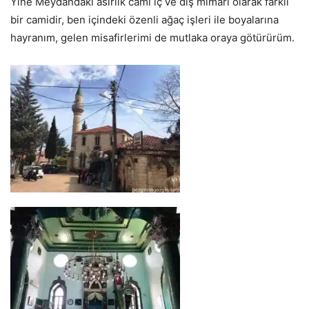
Yine Meydandaki asırlık cami iç ve dış mimari olarak farklı
bir camidir, ben içindeki özenli ağaç işleri ile boyalarına
hayranım, gelen misafirlerimi de mutlaka oraya götürürüm.