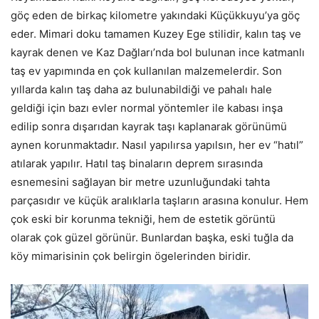
göç eden de birkaç kilometre yakındaki Küçükkuyu’ya göç
eder. Mimari doku tamamen Kuzey Ege stilidir, kalın taş ve
kayrak denen ve Kaz Dağları’nda bol bulunan ince katmanlı
taş ev yapımında en çok kullanılan malzemelerdir. Son
yıllarda kalın taş daha az bulunabildiği ve pahalı hale
geldiği için bazı evler normal yöntemler ile kabası inşa
edilip sonra dışarıdan kayrak taşı kaplanarak görünümü
aynen korunmaktadır. Nasıl yapılırsa yapılsın, her ev “hatıl”
atılarak yapılır. Hatıl taş binaların deprem sırasında
esnemesini sağlayan bir metre uzunluğundaki tahta
parçasıdır ve küçük aralıklarla taşların arasına konulur. Hem
çok eski bir korunma tekniği, hem de estetik görüntü
olarak çok güzel görünür. Bunlardan başka, eski tuğla da
köy mimarisinin çok belirgin ögelerinden biridir.