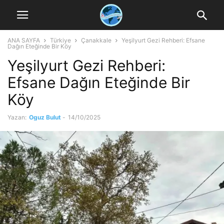
ANA SAYFA
Türkiye
Çanakkale
Yeşilyurt Gezi Rehberi: Efsane
Dağın Eteğinde Bir Köy
Yeşilyurt Gezi Rehberi:
Efsane Dağın Eteğinde Bir
Köy
Yazan:
Oguz Bulut
-
14/10/2025