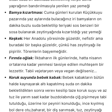
yaprağının bandırılmasıyla yenilen yaz yemeği
Bamya kızartması:
Cuma günleri kurulan Küçükkuyu
pazarında yaz aylarında bulacağınız iri bamyaların on
dakika buzlu suda bekletilip teriyaki sos benzeri bir
sosa bulanarak zeytinyağında kızartıldığı yaz yemeği
Keşkek:
Her Anadolu yöresinde güzeldir, nefistir ama
buradaki bir başka güzeldir, çünkü has zeytinyağı ile
pişirilir. Törenlerin başyemeğidir.
Fırında oğlak:
İlkbaharın ilk günlerinde, hatta nisanın
ortalarına kadar yenmesi tavsiye edilen muhteşem bir
lezzettir. Tabii vejetaryen veya vegan değilseniz…
Koruk suyunda bebek kabak:
Bebek kabakların bütün
halde kaynayarak altı kapatılmış suda on dakika
bekletildikten sonra verev kesilip taze koruk suyu ve az
tuz ile yarım saat kadar buzdolabında çiğ pişirmeye tabi
tutulduğu, üzerine lor peyniri konulduğu, ince kıyılmış
bol dere otu,baharat, bir diş sarımsak, tuz, zeytinyağı