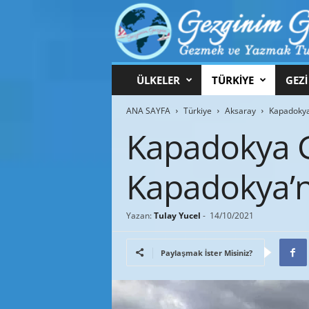
G
ÜLKELER
TÜRKİYE
GEZİ
e
z
ANA SAYFA
Türkiye
Aksaray
Kapadokya 
g
i
Kapadokya G
n
i
Kapadokya’nı
m
G
e
z
Yazan:
Tulay Yucel
-
14/10/2021
g
i
Paylaşmak İster Misiniz?
n