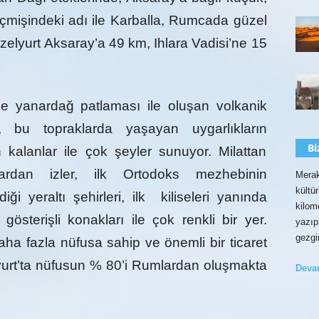
 geçmişindeki adı ile Karballa, Rumcada güzel
zelyurt Aksaray’a 49 km, Ihlara Vadisi’ne 15
ce yanardağ patlaması ile oluşan volkanik
a, bu topraklarda yaşayan uygarlıkların
Bi
n kalanlar ile çok şeyler sunuyor. Milattan
rdan izler, ilk Ortodoks mezhebinin
Merak
kültü
iği yeraltı şehirleri, ilk kiliseleri yanında
kilom
terişli konakları ile çok renkli bir yer.
yazıp
gezgi
aha fazla nüfusa sahip ve önemli bir ticaret
urt’ta nüfusun % 80’i Rumlardan oluşmakta
Dev