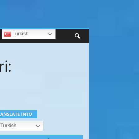
Turkish
i:
RANSLATE INTO
Turkish