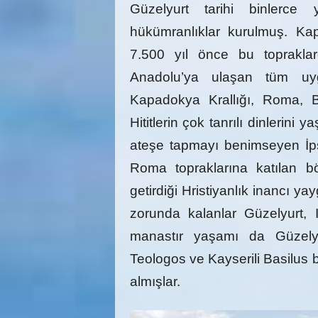
Güzelyurt tarihi binlerce 
hükümranlıklar kurulmuş. Kap
7.500 yıl önce bu topraklard
Anadolu’ya ulaşan tüm uygarl
Kapadokya Krallığı, Roma, B
Hititlerin çok tanrılı dinlerin
ateşe tapmayı benimseyen İpsi
Roma topraklarına katılan b
getirdiği Hristiyanlık inancı y
zorunda kalanlar Güzelyurt, I
manastır yaşamı da Güzelyu
Teologos ve Kayserili Basilus 
almışlar.