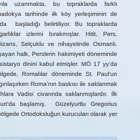
yıla uzanmakta, bu topraklarda farklı
adokya tarihinde ilk köy yerleşiminin de
a başladığı belirtiliyor. Bu topraklarda
ıklar izlerini bırakmışlar. Hitit, Pers,
izans, Selçuklu ve nihayetinde Osmanlı.
i yaşayan halk, Perslerin hakimiyeti döneminde
staryo dinini kabul etmişler. MÖ 17 yy’da
ölgede, Romalılar döneminde St. Paul’un
aygınlaşırken Roma’nın baskısı ile saklanmak
hlara Vadisi civarında saklanmışlardır. İlk
rt’da başlamış. Güzelyurtlu Gregorius
bölgede Ortodoksluğun kurucuları olarak yer