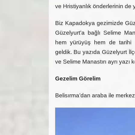
ve Hristiyanlık önderlerinin de y
Biz Kapadokya gezimizde Güzel
Güzelyurt’a bağlı Selime Mana
hem yürüyüş hem de tarihi ka
geldik. Bu yazıda Güzelyurt İlç
ve Selime Manastırı ayrı yazı k
Gezelim Görelim
Belisırma’dan araba ile merkez