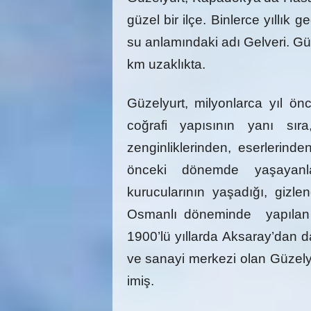
güzel bir ilçe. Binlerce yıllık
su anlamındaki adı Gelveri. Gü
km uzaklıkta.
Güzelyurt, milyonlarca yıl ön
coğrafi yapısının yanı sır
zenginliklerinden, eserlerinde
önceki dönemde yaşayanla
kurucularının yaşadığı, gizlend
Osmanlı döneminde yapılan gös
1900’lü yıllarda Aksaray’dan d
ve sanayi merkezi olan Güzely
imiş.