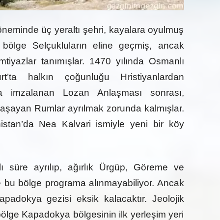
eminde üç yeraltı şehri, kayalara oyulmuş
a bölge Selçukluların eline geçmiş, ancak
imtiyazlar tanımışlar. 1470 yılında Osmanlı
rt’ta halkın çoğunluğu Hristiyanlardan
da imzalanan Lozan Anlaşması sonrası,
aşayan Rumlar ayrılmak zorunda kalmışlar.
istan’da Nea Kalvari ismiyle yeni bir köy
lı süre ayrılıp, ağırlık Ürgüp, Göreme ve
se bu bölge programa alınmayabiliyor. Ancak
adokya gezisi eksik kalacaktır. Jeolojik
bölge Kapadokya bölgesinin ilk yerleşim yeri