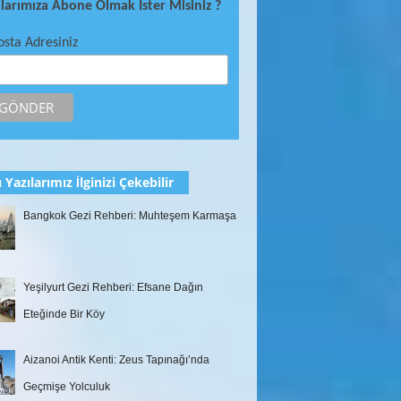
ılarımıza Abone Olmak İster Misiniz ?
osta Adresiniz
 Yazılarımız İlginizi Çekebilir
Bangkok Gezi Rehberi: Muhteşem Karmaşa
Yeşilyurt Gezi Rehberi: Efsane Dağın
Eteğinde Bir Köy
Aizanoi Antik Kenti: Zeus Tapınağı’nda
Geçmişe Yolculuk