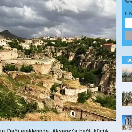
Yaz
E-P
Bu
 Dağı eteklerinde, Aksaray’a bağlı küçük,