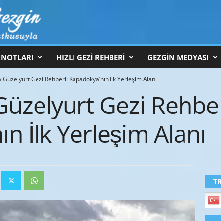
 NOTLARI
HIZLI GEZİ REHBERİ
GEZGİN MEDYASI
Güzelyurt Gezi Rehberi: Kapadokya’nın İlk Yerleşim Alanı
üzelyurt Gezi Rehber
n İlk Yerleşim Alanı
T