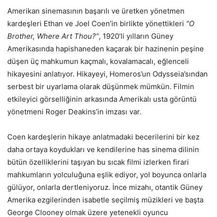
Amerikan sinemasının başarılı ve üretken yönetmen
kardeşleri Ethan ve Joel Coen’in birlikte yönettikleri
“O
Brother, Where Art Thou?”
, 1920’li yılların Güney
Amerikasında hapishaneden kaçarak bir hazinenin peşine
düşen üç mahkumun kaçmalı, kovalamacalı, eğlenceli
hikayesini anlatıyor. Hikayeyi, Homeros’un Odysseia’sından
serbest bir uyarlama olarak düşünmek mümkün. Filmin
etkileyici görselliğinin arkasında Amerikalı usta görüntü
yönetmeni Roger Deakins’in imzası var.
Coen kardeşlerin hikaye anlatmadaki becerilerini bir kez
daha ortaya koydukları ve kendilerine has sinema dilinin
bütün özelliklerini taşıyan bu sıcak filmi izlerken firari
mahkumların yolculuğuna eşlik ediyor, yol boyunca onlarla
gülüyor, onlarla dertleniyoruz. İnce mizahı, otantik Güney
Amerika ezgilerinden isabetle seçilmiş müzikleri ve başta
George Clooney olmak üzere yetenekli oyuncu