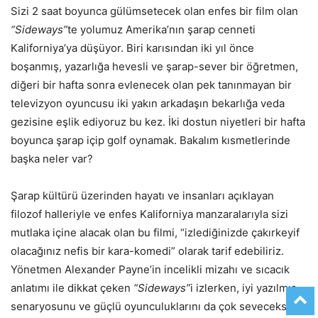
Sizi 2 saat boyunca gülümsetecek olan enfes bir film olan
“Sideways”
te yolumuz Amerika’nın şarap cenneti
Kaliforniya’ya düşüyor. Biri karısından iki yıl önce
boşanmış, yazarlığa hevesli ve şarap-sever bir öğretmen,
diğeri bir hafta sonra evlenecek olan pek tanınmayan bir
televizyon oyuncusu iki yakın arkadaşın bekarlığa veda
gezisine eşlik ediyoruz bu kez. İki dostun niyetleri bir hafta
boyunca şarap içip golf oynamak. Bakalım kısmetlerinde
başka neler var?
Şarap kültürü üzerinden hayatı ve insanları açıklayan
filozof halleriyle ve enfes Kaliforniya manzaralarıyla sizi
mutlaka içine alacak olan bu filmi, “izlediğinizde çakırkeyif
olacağınız nefis bir kara-komedi” olarak tarif edebiliriz.
Yönetmen Alexander Payne’in incelikli mizahı ve sıcacık
anlatımı ile dikkat çeken
“Sideways”
i izlerken, iyi yazılmış
senaryosunu ve güçlü oyunculuklarını da çok seveceksiniz.