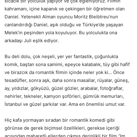
sıcacık bir yolculuk yapıyor ve çok eğleniyoruz. Filmin
kahramanı, içine kapanık ve çekingen bir öğretmen olan
Daniel. Yetenekli Alman oyuncu Moritz Bleibtreu’nun
canlandırdığı Daniel, aşık olduğu ve Türkiye’de yaşayan
Melek’in peşinden yola koyuluyor. Bu yolculukta ona
arkadaşı Juli eşlik ediyor.
Bu deli dolu, çok neşeli, yer yer fantastik, çoğunlukla
komik, baştan sona samimi, epeyce kalabalık, tüy gibi hafif
ve birazcık da romantik filmin içinde neler yok ki… Önce
tesadüfler, sonra aşk, daha sonra masallar, rüyalar, güneş,
ay, yıldızlar, gökyüzü, güzel gözler, arabalar, fotoğraflar,
nehirler, tekneler, kamyon şoförleri, gümrük memurları,
İstanbul ve güzel şarkılar var. Ama en önemlisi umut var.
Hiç kafa yormayan sıradan bir romantik komedi gibi
görünse de gerek biçimsel özellikleri, gerekse içeriği
açısından maharetli ellerden çıkmış derinlikli bir film
“Im