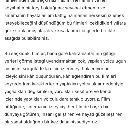
filmlerinden bir seçki hazırladım. Her filmin ve her
seyahatin bir keşif olduğuna; seyahat etmenin ve
sinemanın hayata anlam kattığına inanan herkesin izlemek
isteyebileceğini düşündüğüm bu filmleri, çekildikleri yıllara
göre sıralanmış olarak ve kısa tanıtıcı bilgilerle birlikte
aşağıda bulabilirsiniz.
Bu seçkideki filmler, bana göre kahramanlarının gittiği
yerleri görme isteği uyandırmaktan çok, yapılan yolculuğun
anlamını sorgulattıkları için izlenmeyi hak ediyorlar.
İzleyicisini kâh düşündüren, kâh eğlendiren bu filmleri
seyrederken karakterlerin yaptıkları yolculuklar nedeniyle
yaşadıkları değişimlere, vardıkları keşiflere ve kendi
içlerinde yaptıkları yolculuklara tanık oluyoruz. Film
bittiğinde, sinemanın izleyiciyi her filmde başka bir
dünyaya götüren, insanı geliştiren ve hayatı güzelleştiren
bir sanat olduğunu bir kez daha hissediyoruz.