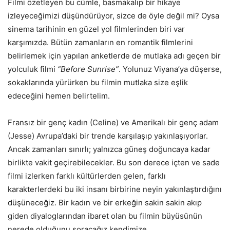
Filmi özetleyen bu cümle, basmakalıp bir hikaye
izleyeceğimizi düşündürüyor, sizce de öyle değil mi? Oysa
sinema tarihinin en güzel yol filmlerinden biri var
karşımızda. Bütün zamanların en romantik filmlerini
belirlemek için yapılan anketlerde de mutlaka adı geçen bir
yolculuk filmi
“Before Sunrise”
. Yolunuz Viyana’ya düşerse,
sokaklarında yürürken bu filmin mutlaka size eşlik
edeceğini hemen belirtelim.
Fransız bir genç kadın (Celine) ve Amerikalı bir genç adam
(Jesse) Avrupa’daki bir trende karşılaşıp yakınlaşıyorlar.
Ancak zamanları sınırlı; yalnızca güneş doğuncaya kadar
birlikte vakit geçirebilecekler. Bu son derece içten ve sade
filmi izlerken farklı kültürlerden gelen, farklı
karakterlerdeki bu iki insanı birbirine neyin yakınlaştırdığını
düşüneceğiz. Bir kadın ve bir erkeğin sakin sakin akıp
giden diyaloglarından ibaret olan bu filmin büyüsünün
nerede olduğunu soracağız kendimize.