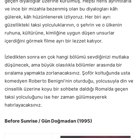
geçen diyaloglar üzerine kurulmuş. Hepsi nefis ayrıntılarla
ve ince bir mizahla bezenmiş olan bu diyalogları kâh
gülerek, kâh hüzünlenerek izliyoruz. Her biri ayrı
güzellikteki taksi yolculuklarının, o şehrin ve o ülkenin
ruhuna, kültürüne, kimliğine uygun düşen unsurlar
içerdiğini görmek filme ayrı bir lezzet katıyor.
İzledikten sonra en çok hangi bölümü sevdiğinizi mutlaka
düşünecek, ama büyük olasılıkla bölümler arasında bir
sıralama yapmakta zorlanacaksınız. Şoför koltuğunda usta
komedyen Roberto Benigni’nin oturduğu, yolcusuyla din ve
cinsellik üzerine koyu bir sohbete daldığı Roma’da geçen
taksi yolculuğunu ise her zaman gülümseyerek
hatırlayacaksınız.
Before Sunrise / Gün Doğmadan (1995)