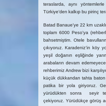
teraslarda, aynı yöntemlerle
Türkiye’den kalkıp bu pirinç ter
Batad Banaue’ye 22 km uzakl
toplam 6000 Peso’ya (rehberl
bahsetmiştim. Otele bavulları
çıkıyoruz. Karadeniz’in köy yol
yeşil doğanın eşliğinde yar
arabaların devam edemeyeceğ
rehberimiz Andrew bizi karşılıy
küçük dükkandan tahta baton 
patika bir yola giriyoruz. Ge
yürüdükten sonra seyir teras
çekiyoruz. Yürüdükçe görüş a