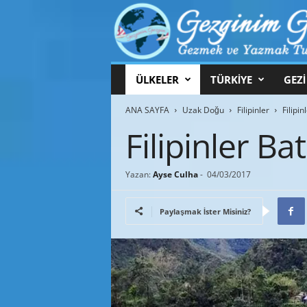
G
ÜLKELER
TÜRKİYE
GEZİ
e
z
ANA SAYFA
Uzak Doğu
Filipinler
Filipin
g
i
Filipinler Ba
n
i
m
Yazan:
Ayse Culha
-
04/03/2017
G
e
Paylaşmak İster Misiniz?
z
g
i
n