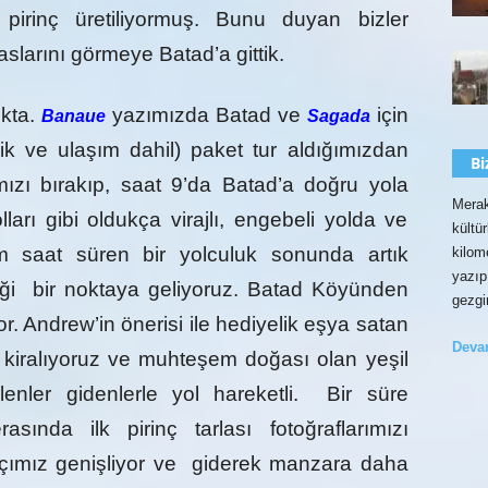
 pirinç üretiliyormuş. Bunu duyan bizler
aslarını görmeye Batad’a gittik.
ıkta.
yazımızda Batad ve
için
Banaue
Sagada
ik ve ulaşım
dahil) paket tur aldığımızdan
Bi
mızı bırakıp, saat 9’da Batad’a doğru yola
Merak
ları gibi oldukça virajlı, engebeli yolda ve
kültü
ım saat süren bir yolculuk sonunda artık
kilom
yazıp
i bir noktaya geliyoruz. Batad Köyünden
gezgi
or. Andrew’in önerisi ile hediyelik eşya satan
Dev
kiralıyoruz ve muhteşem doğası olan yeşil
lenler gidenlerle yol hareketli. Bir süre
ında ilk pirinç tarlası fotoğraflarımızı
çımız genişliyor ve giderek manzara daha