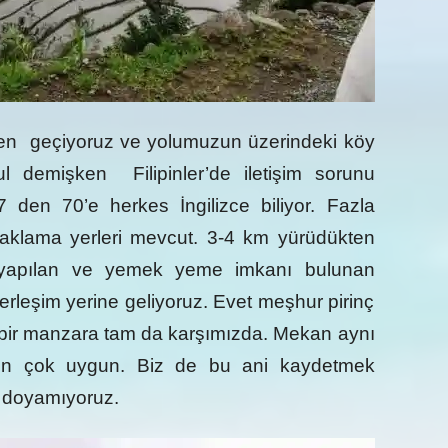
nden geçiyoruz ve yolumuzun üzerindeki köy
 demişken Filipinler’de iletişim sorunu
 den 70’e herkes İngilizce biliyor. Fazla
naklama yerleri mevcut. 3-4 km yürüdükten
ı yapılan ve yemek yeme imkanı bulunan
rleşim yerine geliyoruz. Evet meşhur pirinç
m bir manzara tam da karşımızda. Mekan aynı
in çok uygun. Biz de bu ani kaydetmek
e doyamıyoruz.