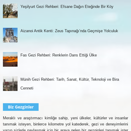
Yeşilyurt Gezi Rehberi: Efsane Dağın Eteğinde Bir Köy
Aizanoi Antik Kenti: Zeus Tapınağı’nda Geçmişe Yolculuk
Fas Gezi Rehberi: Renklerin Dans Ettiği Ülke
Münih Gezi Rehberi: Tarih, Sanat, Kültür, Teknoloji ve Bira
Cenneti
Biz Gezginler
Meraklı ve araştırmacı kimliğe sahip, yeni ülkeler, kültürler ve insanlar
tanımak isteyen, binlerce kilometre yol katederek, gezi ve deneyimlerini
yazıp sizlerle paylaşmak için bir araya gelen biz gezginleri tanımak ister