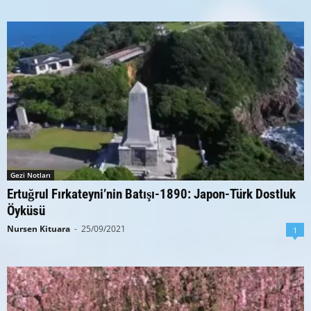
Gezi Notları
Ertuğrul Fırkateyni’nin Batışı-1890: Japon-Türk Dostluk
Öyküsü
Nursen Kituara
-
25/09/2021
1