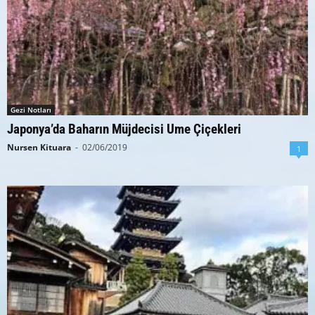
Gezi Notları
Japonya’da Baharın Müjdecisi Ume Çiçekleri
Nursen Kituara
-
02/06/2019
1