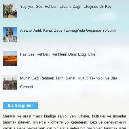
Yeşilyurt Gezi Rehberi: Efsane Dağın Eteğinde Bir Köy
Aizanoi Antik Kenti: Zeus Tapınağı’nda Geçmişe Yolculuk
Fas Gezi Rehberi: Renklerin Dans Ettiği Ülke
Münih Gezi Rehberi: Tarih, Sanat, Kültür, Teknoloji ve Bira
Cenneti
Biz Gezginler
Meraklı ve araştırmacı kimliğe sahip, yeni ülkeler, kültürler ve insanlar
tanımak isteyen, binlerce kilometre yol katederek, gezi ve deneyimlerini
yazıp sizlerle paylaşmak için bir araya gelen biz gezginleri tanımak ister