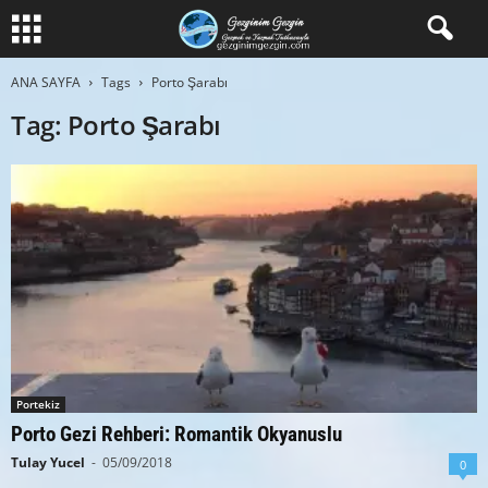
ANA SAYFA
Tags
Porto Şarabı
Tag: Porto Şarabı
Portekiz
Porto Gezi Rehberi: Romantik Okyanuslu
Tulay Yucel
-
05/09/2018
0