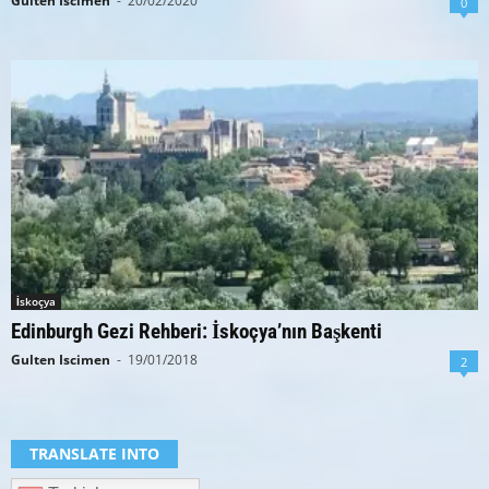
Gulten Iscimen
-
20/02/2020
0
İskoçya
Edinburgh Gezi Rehberi: İskoçya’nın Başkenti
Gulten Iscimen
-
19/01/2018
2
TRANSLATE INTO