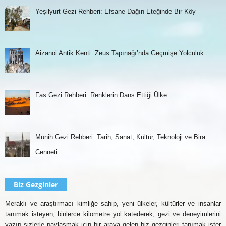
Yeşilyurt Gezi Rehberi: Efsane Dağın Eteğinde Bir Köy
Aizanoi Antik Kenti: Zeus Tapınağı’nda Geçmişe Yolculuk
Fas Gezi Rehberi: Renklerin Dans Ettiği Ülke
Münih Gezi Rehberi: Tarih, Sanat, Kültür, Teknoloji ve Bira
Cenneti
Biz Gezginler
Meraklı ve araştırmacı kimliğe sahip, yeni ülkeler, kültürler ve insanlar
tanımak isteyen, binlerce kilometre yol katederek, gezi ve deneyimlerini
yazıp sizlerle paylaşmak için bir araya gelen biz gezginleri tanımak ister