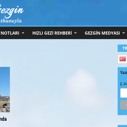
 NOTLARI
HIZLI GEZİ REHBERİ
GEZGİN MEDYASI
T
Yaz
E-P
’nda