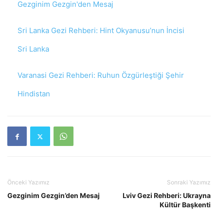
In relation to
Gezginim Gezgin'den Mesaj
Sri Lanka Gezi Rehberi: Hint Okyanusu’nun İncisi
In relation to
Sri Lanka
Varanasi Gezi Rehberi: Ruhun Özgürleştiği Şehir
In relation to
Hindistan
Önceki Yazımız
Sonraki Yazımız
Gezginim Gezgin’den Mesaj
Lviv Gezi Rehberi: Ukrayna
Kültür Başkenti