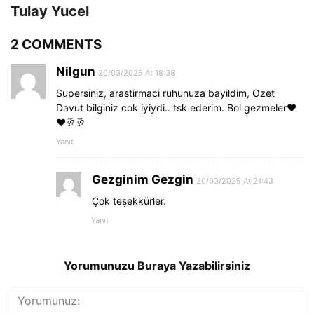
Tulay Yucel
2 COMMENTS
Nilgun
20/03/2025 At 18:38
Supersiniz, arastirmaci ruhunuza bayildim, Ozet
Davut bilginiz cok iyiydi.. tsk ederim. Bol gezmeler❤️
❤️🥂🥂
Yanıt
Gezginim Gezgin
20/03/2025 At 21:43
Çok teşekkürler.
Yanıt
Yorumunuzu Buraya Yazabilirsiniz