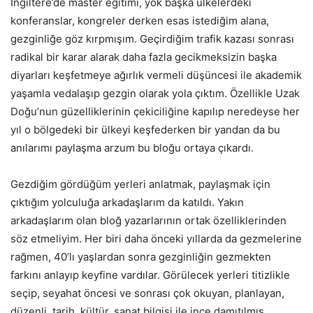
İngiltere’de master eğitimi, yok başka ülkelerdeki
konferanslar, kongreler derken esas istediğim alana,
gezginliğe göz kırpmışım. Geçirdiğim trafik kazası sonrası
radikal bir karar alarak daha fazla gecikmeksizin başka
diyarları keşfetmeye ağırlık vermeli düşüncesi ile akademik
yaşamla vedalaşıp gezgin olarak yola çıktım. Özellikle Uzak
Doğu’nun güzelliklerinin çekiciliğine kapılıp neredeyse her
yıl o bölgedeki bir ülkeyi keşfederken bir yandan da bu
anılarımı paylaşma arzum bu bloğu ortaya çıkardı.
Gezdiğim gördüğüm yerleri anlatmak, paylaşmak için
çıktığım yolculuğa arkadaşlarım da katıldı. Yakın
arkadaşlarım olan bloğ yazarlarının ortak özelliklerinden
söz etmeliyim. Her biri daha önceki yıllarda da gezmelerine
rağmen, 40’lı yaşlardan sonra gezginliğin gezmekten
farkını anlayıp keyfine vardılar. Görülecek yerleri titizlikle
seçip, seyahat öncesi ve sonrası çok okuyan, planlayan,
düzenli, tarih, kültür, sanat bilgisi ile ince damıtılmış